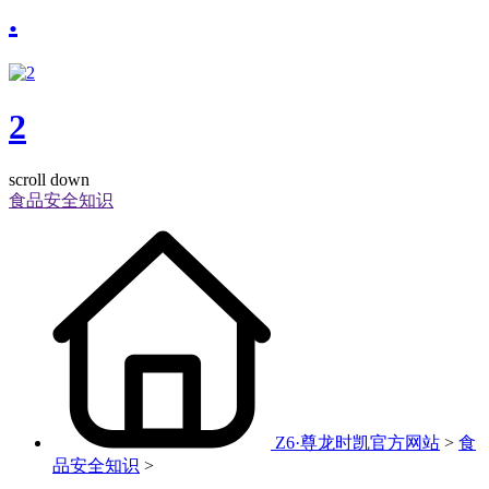
.
2
scroll down
食品安全知识
Z6·尊龙时凯官方网站
>
食
品安全知识
>