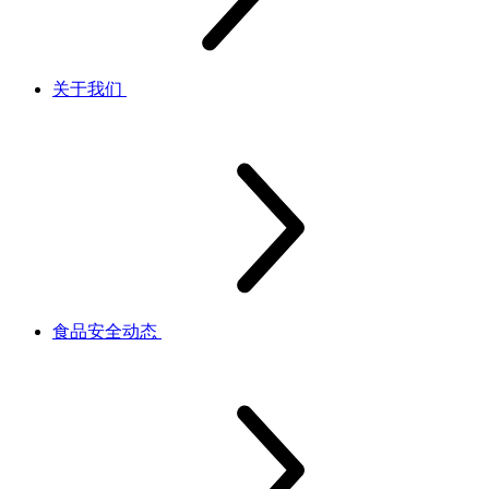
关于我们
食品安全动态