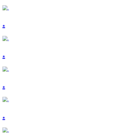
.
.
.
.