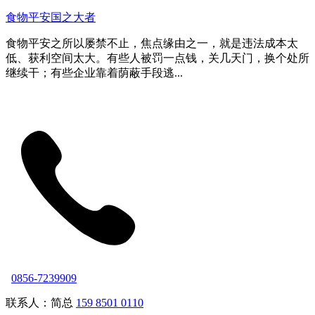
食物平安国之大者
食物平安之所以屡禁不止，焦点缘由之一，就是违法成本太
低、获利空间太大。有些人被罚一点钱，关几天门，换个处所
继续干；有些企业靠着荫蔽手段逃...
0856-7239909
联系人：简总
159 8501 0110