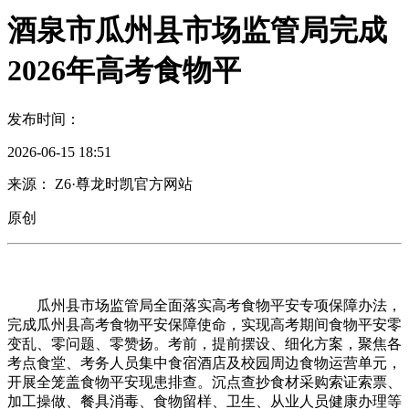
酒泉市‌瓜州县市场监管局完成
2026年高考食物平
发布时间：
2026-06-15 18:51
来源： Z6·尊龙时凯官方网站
原创
瓜州县市场监管局全面落实高考食物平安专项保障办法，
完成瓜州县高考食物平安保障使命，实现高考期间食物平安零
变乱、零问题、零赞扬。考前，提前摆设、细化方案，聚焦各
考点食堂、考务人员集中食宿酒店及校园周边食物运营单元，
开展全笼盖食物平安现患排查。沉点查抄食材采购索证索票、
加工操做、餐具消毒、食物留样、卫生、从业人员健康办理等