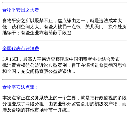
食物平安国之大者
食物平安之所以屡禁不止，焦点缘由之一，就是违法成本太
低、获利空间太大。有些人被罚一点钱，关几天门，换个处所
继续干；有些企业靠着荫蔽手段逃...
全国代表点评消费
3月15日，最高人平易近查察院取中国消费者协会结合发布一
批消费者权益公益诉讼典型案例，旨正在深切进修贯彻习思惟
和全国，充实阐扬查察公益诉讼轨...
食物平安法点窜：
本次点窜正在义务系统上的一个主要，就是把行政监视的多段
分担变成了两段分担，由农业部分监管食用的初级农产物，而
涉及食物的其他市场环节一并统...