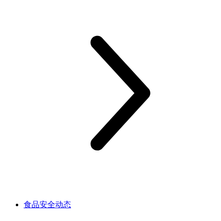
食品安全动态