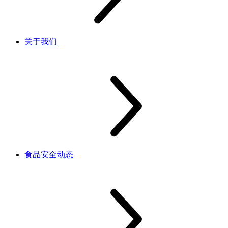
关于我们
食品安全动态