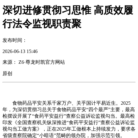
深切进修贯彻习思惟 高质效履
行法令监视职责聚
发布时间：
2026-06-13 15:46
来源： Z6·尊龙时凯官方网站
原创
食物药品平安关系千家万户、关乎国计平易近生。2025
年，为深切贯彻习总关于食物药品平安“四个最严”主要，最高
检摆设开展了“食药平安益行”查察公益诉讼监视勾当。最高检
印发《全国查察机关纵深推进“食药平安益行”查察公益诉讼监
视勾当工做方案》，正在2025年工做根本上持续发力，要求各
省级查察院确定“小暗语”范畴的领办院，加强示范引领。