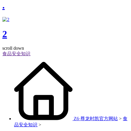
.
2
scroll down
食品安全知识
Z6·尊龙时凯官方网站
>
食
品安全知识
>