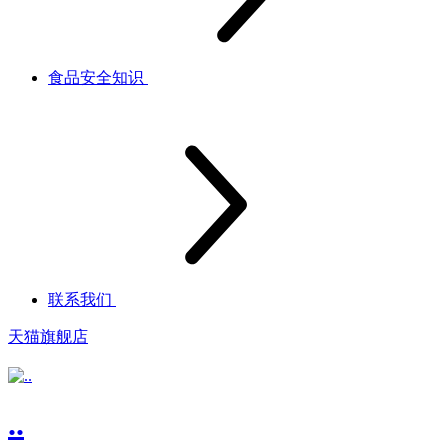
食品安全知识
联系我们
天猫旗舰店
..