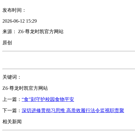
发布时间：
2026-06-12 15:29
来源： Z6·尊龙时凯官方网站
原创
关键词：
Z6·尊龙时凯官方网站
上一篇：
“食”刻守护校园食物平安
下一篇：
深切进修贯彻习思惟 高质效履行法令监视职责聚
相关新闻