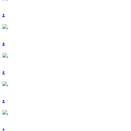
.
.
.
.
.