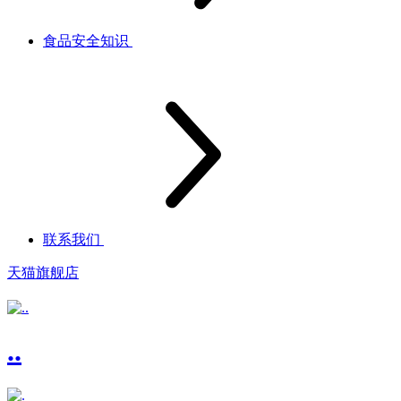
食品安全知识
联系我们
天猫旗舰店
..