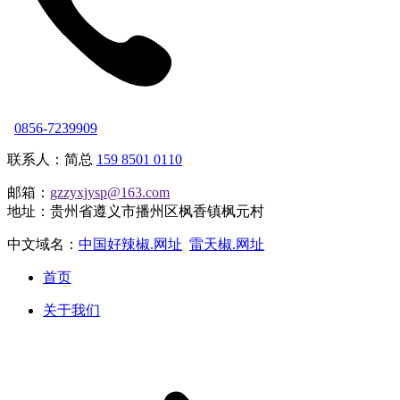
0856-7239909
联系人：简总
159 8501 0110
邮箱：
gzzyxjysp@163.com
地址：贵州省遵义市播州区枫香镇枫元村
中文域名：
中国好辣椒.网址
雷天椒.网址
首页
关于我们