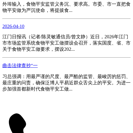
外埠输入，食物平安监管义务沉、要求高。市委、市一直把食
物平安做为严沉使命，将提拔食...
2026-04-10
江门日报讯（记者/陈灵敏通信员/曾文静）近日，2026年江门
市市场监管系统食物平安工做摆设会召开，落实国度、省、市
关于食物平安工做要求，摆设202...
曲击法律查抄“一
习总强调：用最严谨的尺度、最严酷的监管、最峻厉的惩罚、
最庄重的问责，确保泛博人平易近群众舌尖上的平安。为进一
步加强首都新时代食物平安工做...