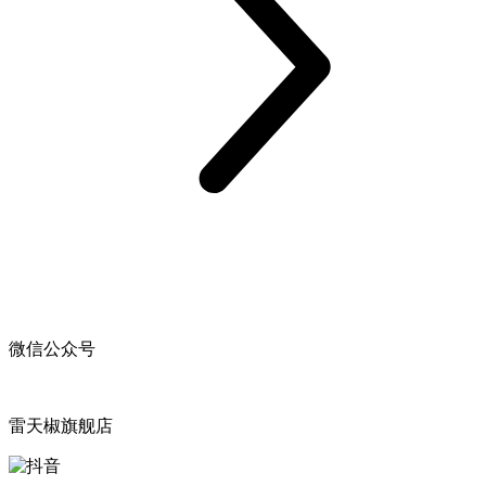
微信公众号
雷天椒旗舰店