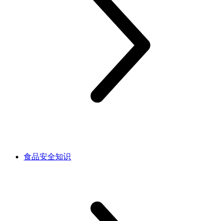
食品安全知识