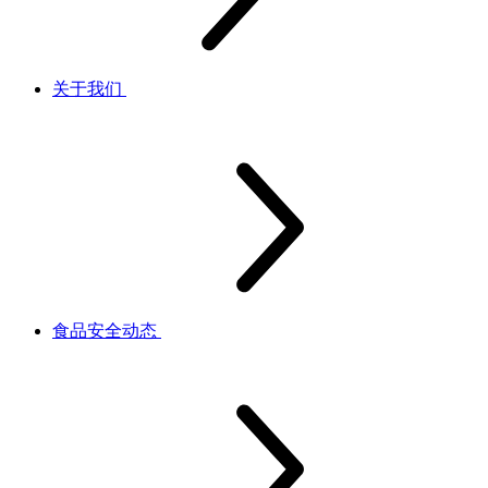
关于我们
食品安全动态