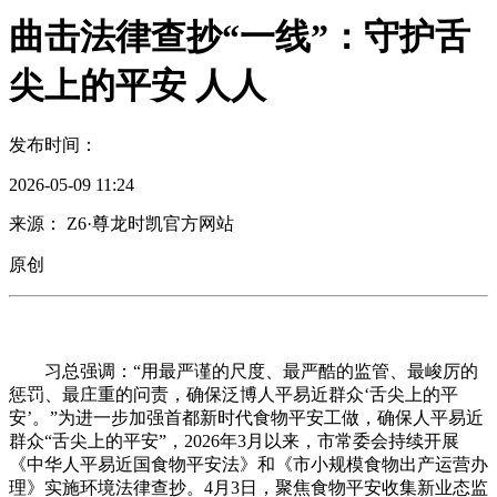
曲击法律查抄“一线”：守护舌
尖上的平安 人人
发布时间：
2026-05-09 11:24
来源： Z6·尊龙时凯官方网站
原创
习总强调：“用最严谨的尺度、最严酷的监管、最峻厉的
惩罚、最庄重的问责，确保泛博人平易近群众‘舌尖上的平
安’。”为进一步加强首都新时代食物平安工做，确保人平易近
群众“舌尖上的平安”，2026年3月以来，市常委会持续开展
《中华人平易近国食物平安法》和《市小规模食物出产运营办
理》实施环境法律查抄。4月3日，聚焦食物平安收集新业态监