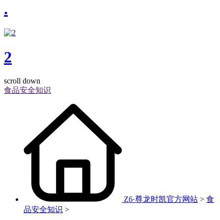
.
2
scroll down
食品安全知识
Z6·尊龙时凯官方网站
>
食
品安全知识
>