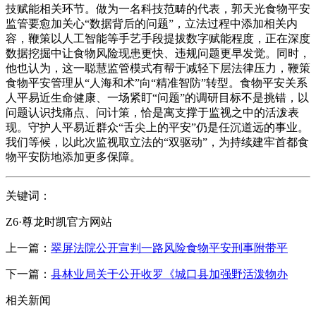
技赋能相关环节。做为一名科技范畴的代表，郭天光食物平安
监管要愈加关心“数据背后的问题”，立法过程中添加相关内
容，鞭策以人工智能等手艺手段提拔数字赋能程度，正在深度
数据挖掘中让食物风险现患更快、违规问题更早发觉。同时，
他也认为，这一聪慧监管模式有帮于减轻下层法律压力，鞭策
食物平安管理从“人海和术”向“精准智防”转型。食物平安关系
人平易近生命健康、一场紧盯“问题”的调研目标不是挑错，以
问题认识找痛点、问计策，恰是寓支撑于监视之中的活泼表
现。守护人平易近群众“舌尖上的平安”仍是任沉道远的事业。
我们等候，以此次监视取立法的“双驱动”，为持续建牢首都食
物平安防地添加更多保障。
关键词：
Z6·尊龙时凯官方网站
上一篇：
翠屏法院公开宣判一路风险食物平安刑事附带平
下一篇：
县林业局关于公开收罗《城口县加强野活泼物办
相关新闻