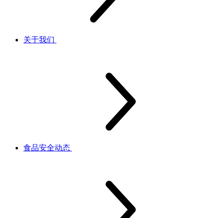
关于我们
食品安全动态