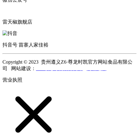
雷天椒旗舰店
抖音号 苗寨人家佳裕
Copyright © 2023 贵州遵义Z6·尊龙时凯官方网站食品有限公
司 网站建设：
Z6·尊龙时凯官方网站
网站地图
营业执照