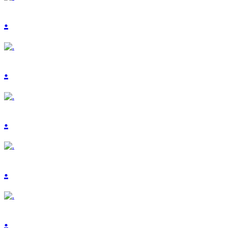
.
.
.
.
.