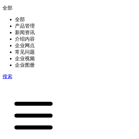
全部
全部
产品管理
新闻资讯
介绍内容
企业网点
常见问题
企业视频
企业图册
搜索