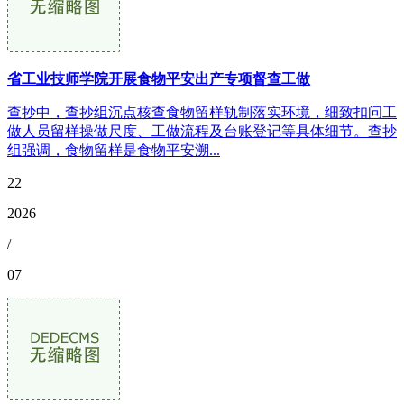
省工业技师学院开展食物平安出产专项督查工做
查抄中，查抄组沉点核查食物留样轨制落实环境，细致扣问工
做人员留样操做尺度、工做流程及台账登记等具体细节。查抄
组强调，食物留样是食物平安溯...
22
2026
/
07