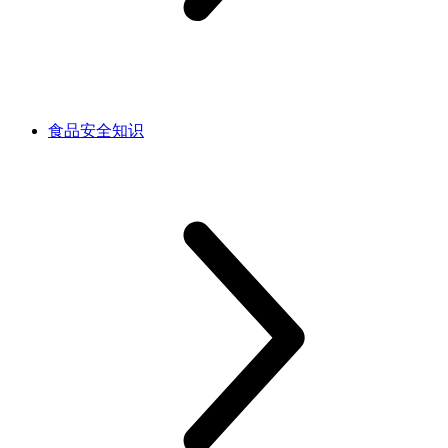
食品安全知识