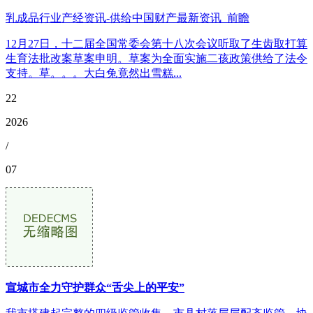
乳成品行业产经资讯-供给中国财产最新资讯_前瞻
12月27日，十二届全国常委会第十八次会议听取了生齿取打算
生育法批改案草案申明。草案为全面实施二孩政策供给了法令
支持。草。。。大白兔竟然出雪糕...
22
2026
/
07
宣城市全力守护群众“舌尖上的平安”