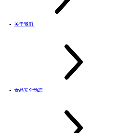
关于我们
食品安全动态