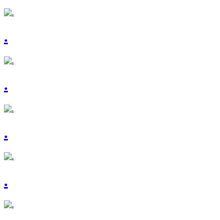
.
.
.
.