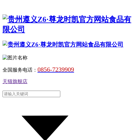
0856-7239909
全国服务电话：
天猫旗舰店