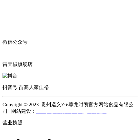
微信公众号
雷天椒旗舰店
抖音号 苗寨人家佳裕
Copyright © 2023 贵州遵义Z6·尊龙时凯官方网站食品有限公
司 网站建设：
Z6·尊龙时凯官方网站
网站地图
营业执照