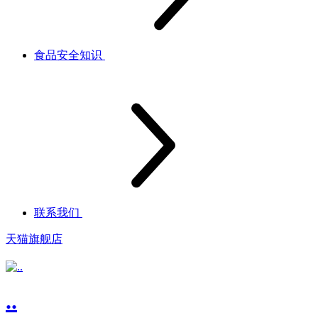
食品安全知识
联系我们
天猫旗舰店
..