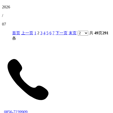
2026
/
07
首页
上一页
1
2
3
4
5
6
7
下一页
末页
共
49
页
291
条
0856-7239909