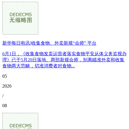
新华每日电讯]收集食物、外卖新规“会师” 平台
6月1日，《收集食物发卖运营者落实食物平安从体义务监视办
理》已于5月20日落地。两部新规会师，别离瞄准外卖和收集
食物两大范畴，切准消费者对食物...
05
2026
/
08