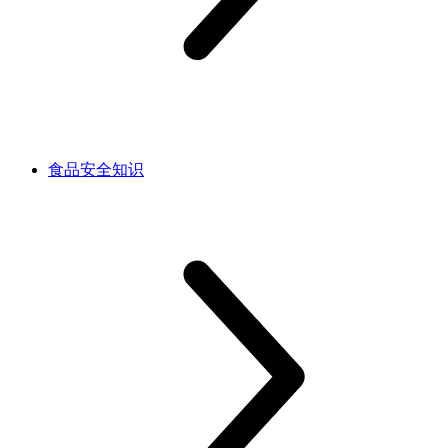
食品安全知识