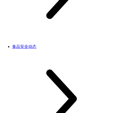
食品安全动态