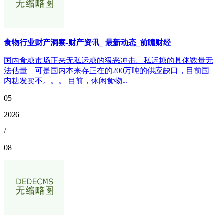
食物行业财产洞察-财产资讯_ 最新动态_前瞻财经
国内食糖市场正来无私运糖的狠恶冲击。私运糖的具体数量无
法估量，可是国内本来存正在的200万吨的供应缺口，目前国
内糖发卖不。。。 目前，休闲食物...
05
2026
/
08