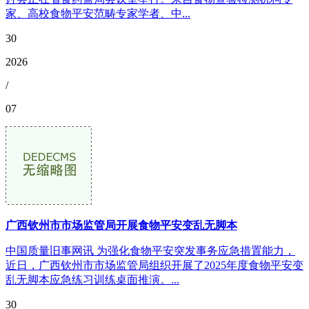
家、高校食物平安范畴专家学者、中...
30
2026
/
07
广西钦州市市场监管局开展食物平安变乱无脚本
中国质量旧事网讯 为强化食物平安突发事务应急措置能力，
近日，广西钦州市市场监管局组织开展了2025年度食物平安变
乱无脚本应急练习训练桌面推演。...
30