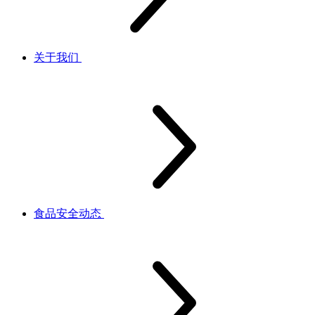
关于我们
食品安全动态