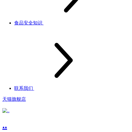
食品安全知识
联系我们
天猫旗舰店
..