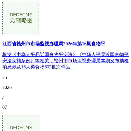
江西省赣州市市场监视办理局2026年第16期食物平
根据《中华人平易近国食物平安法》《中华人平易近国食物平
安法实施条例》等相关，赣州市市场监视办理局本期发布抽检
消息涉及16大类食物602批次样品...
25
2026
/
07