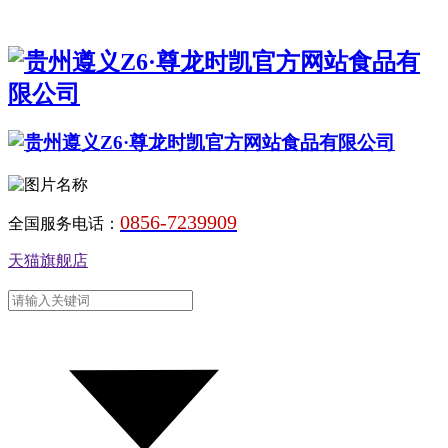
0856-7239909
全国服务电话：
天猫旗舰店