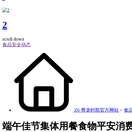
2
scroll down
食品安全动态
Z6·尊龙时凯官方网站
>
食
端午佳节集体用餐食物平安消