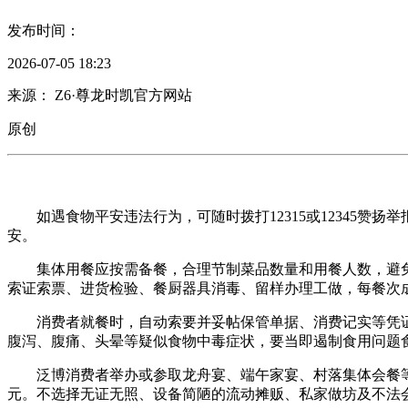
发布时间：
2026-07-05 18:23
来源： Z6·尊龙时凯官方网站
原创
如遇食物平安违法行为，可随时拨打12315或12345赞
安。
集体用餐应按需备餐，合理节制菜品数量和用餐人数，避免
索证索票、进货检验、餐厨器具消毒、留样办理工做，每餐次成
消费者就餐时，自动索要并妥帖保管单据、消费记实等凭证
腹泻、腹痛、头晕等疑似食物中毒症状，要当即遏制食用问题
泛博消费者举办或参取龙舟宴、端午家宴、村落集体会餐等
元。不选择无证无照、设备简陋的流动摊贩、私家做坊及不法