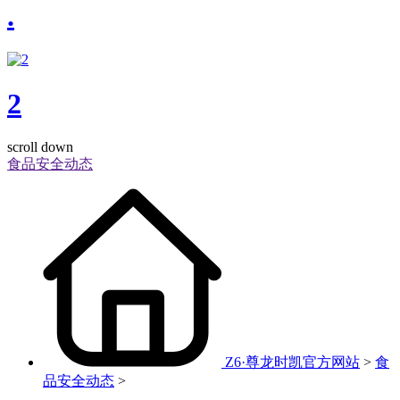
.
2
scroll down
食品安全动态
Z6·尊龙时凯官方网站
>
食
品安全动态
>