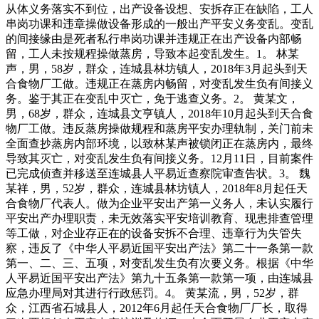
从体义务落实不到位，出产设备设想、安拆存正在缺陷，工人
串岗功课和违章操做设备形成的一般出产平安义务变乱。变乱
的间接缘由是死者私行串岗功课并违规正在出产设备内部畅
留，工人未按规程操做蒸房，导致本起变乱发生。1。 林某
声，男，58岁，群众，连城县林坊镇人，2018年3月起头到天
合食物厂工做。违规正在蒸房内畅留，对变乱发生负有间接义
务。鉴于其正在变乱中灭亡，免于逃查义务。2。 黄某文，
男，68岁，群众，连城县文亨镇人，2018年10月起头到天合食
物厂工做。违反蒸房操做规程和蒸房平安办理轨制，关门前未
全面查抄蒸房内部环境，以致林某声被锁闭正在蒸房内，最终
导致其灭亡，对变乱发生负有间接义务。12月11日，目前案件
已完成侦查并移送至连城县人平易近查察院审查告状。3。 魏
某祥，男，52岁，群众，连城县林坊镇人，2018年8月起任天
合食物厂代表人。做为企业平安出产第一义务人，未认实履行
平安出产办理职责，未无效落实平安培训教育、现患排查管理
等工做，对企业存正在的设备安拆不合理、违章行为失管失
察，违反了《中华人平易近国平安出产法》第二十一条第一款
第一、二、三、五项，对变乱发生负有次要义务。根据《中华
人平易近国平安出产法》第九十五条第一款第一项，由连城县
应急办理局对其进行行政惩罚。4。 黄某流，男，52岁，群
众，江西省石城县人，2012年6月起任天合食物厂厂长，取得