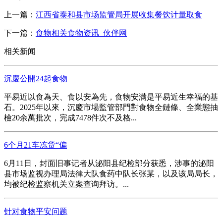
上一篇：
江西省泰和县市场监管局开展收集餐饮计量取食
下一篇：
食物相关食物资讯_伙伴网
相关新闻
沉慶公開24起食物
平易近以食為天、食以安為先，食物安满是平易近生幸福的基
石。2025年以來，沉慶市場監管部門對食物全鏈條、全業態抽
檢20余萬批次，完成7478件次不及格...
6个月21车冻货“偏
6月11日，封面旧事记者从泌阳县纪检部分获悉，涉事的泌阳
县市场监视办理局法律大队食药中队长张某，以及该局局长，
均被纪检监察机关立案查询拜访。...
针对食物平安问题