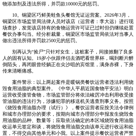
物添加剂及违法所得，并罚款10000元的惩罚。
10。铜梁区巧鲜美蛙鱼头餐馆无证运营案。2026年3月，
铜梁区市场监管局法律人员对该店（运营者：李大远）进行现
场查抄，发觉该店持有的食物运营许可证已过时但仍继续处置
餐饮办事勾当。经分析裁量，铜梁区市场监管局依法对当事人
做出违法所得并罚款2500元的惩罚。
别再认为“捡尸”只针对女生，这桩案子，间接掀翻了良多
人的固有认知。19岁小伙跟伴侣去酒吧看世界杯，喝到断片醉
倒陌头，再闭眼曾经躺正在尖沙咀的宾馆里，满身赤裸，下身
传来清晰痛感。
案件警示：以上两起案件是暖锅类餐饮运营者违法利用烧
毁食用油脂的典型案件。《中华人平易近国食物平安法》明白
运营收受接管食物，市场监管部分将依法峻厉冲击利用收受接
管油脂的违法行为，涉嫌犯罪的移送机关逃查刑事义务。按照
《烧毁食用油脂办理（试行）》，餐饮运营者应按关法令律例
和城市办理部分的要求，按期向城市办理部分申报发生烧毁食
用油脂的品种、数量等；应取依法确定的本区域烧毁食用油脂
收运单元签定和谈，将烧毁食用油脂交由该单元进行收运和处
置，不得交由其他单元和小我。以上案件提示餐饮运营者严禁