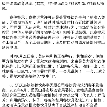
级并调离教育系统（赵赵）#性侵 #教员 #精选打算 #精选从播
说。
案件警示：食物运营许可证是处置餐饮办事勾当的准入凭
证，无效期为五年，许可证过时后未及时打点延续而继续运
营，同样属于无证运营。针对此类违法行为，市场监管部分将
按照《中华人平易近国食物平安法》相关予以惩罚。此案提示
餐饮办事运营者必需先获证再开业，许可证无效期届满前九十
个工做日至十五个工做日期间，应及时自动向原发证部分提出
延续申请。
时间6月21日晚，美伊构和将正在举行。构和前夕，伊朗
军方俄然发布声明：霍尔木兹海峡封闭。来由是美方没能管住
以色列，以色列还正在黎巴嫩，了谅解备忘录。动静一出，全
球倒吸一口凉气，油市霎时严重。一会儿说关了，一会儿说没
关，霍尔木兹海峡陷入“罗生门”。
8。沉庆热辣辣餐饮办事无限公司餐饮具清洗消毒不及格
案。2025年6月，受秀山县市场监管局委托，食物药品查验检
测研究院工做人员按照年度抽检打算对该公司（代表人：罗信
芳）利用的汤勺、杯子、餐碗等复用餐饮具依法进行了抽检，
查验演讲显示该批次餐饮具阴离子合成洗涤剂项目不合适