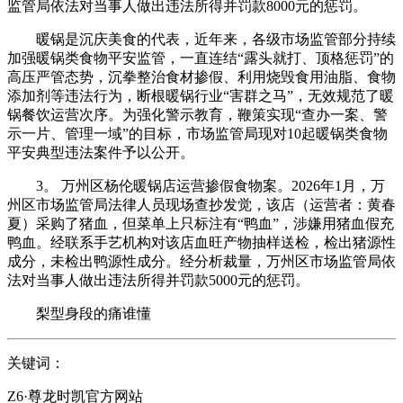
监管局依法对当事人做出违法所得并罚款8000元的惩罚。
暖锅是沉庆美食的代表，近年来，各级市场监管部分持续
加强暖锅类食物平安监管，一直连结“露头就打、顶格惩罚”的
高压严管态势，沉拳整治食材掺假、利用烧毁食用油脂、食物
添加剂等违法行为，断根暖锅行业“害群之马”，无效规范了暖
锅餐饮运营次序。为强化警示教育，鞭策实现“查办一案、警
示一片、管理一域”的目标，市场监管局现对10起暖锅类食物
平安典型违法案件予以公开。
3。 万州区杨伦暖锅店运营掺假食物案。2026年1月，万
州区市场监管局法律人员现场查抄发觉，该店（运营者：黄春
夏）采购了猪血，但菜单上只标注有“鸭血”，涉嫌用猪血假充
鸭血。经联系手艺机构对该店血旺产物抽样送检，检出猪源性
成分，未检出鸭源性成分。经分析裁量，万州区市场监管局依
法对当事人做出违法所得并罚款5000元的惩罚。
梨型身段的痛谁懂
关键词：
Z6·尊龙时凯官方网站