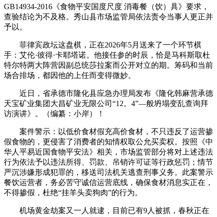
GB14934-2016《食物平安国度尺度 消毒餐（饮）具》要求，
查验结论为不及格。秀山县市场监管局依法责令当事人更正并
予以。
菲律宾政坛这盘棋，正在2026年5月送来了一个环节棋
手：艾伦·彼得·卡耶塔诺。他接任参的时辰，恰是马科斯取杜
特尔特两大阵营因副总统莎拉案而公开对立的期。筹码和当前
场合排场，都因他的上任而变得微妙。
近日，省承德市隆化县应急办理局发布《隆化韩麻营承德
天宝矿业集团大昌矿业无限公司“12。4”—般坍塌变乱查询拜
访演讲》。（编纂：小岸）！
案件警示：以低价食材假充高价食材，不只违反了运营掺
假食物的，更侵害了消费者的知情权取公允买卖权。按照《中
华人平易近国食物平安法》相关，市场监管部分将对上述违法
行为依法予以违法所得、罚款、吊销许可证等行政惩罚；情节
严沉涉嫌形成犯罪的，移送司法机关逃查刑事义务。此案警示
餐饮运营者，务必苦守诚信运营底线，确保食材消息实正在，
不得掺假，杜绝“挂羊头卖狗肉”的行为。
机场黄金劫案又一人就逮，目前已有9人被抓，春秋正在