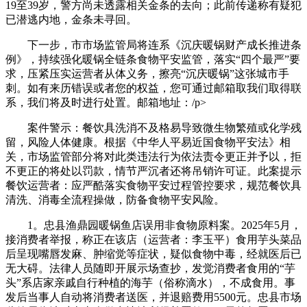
19至39岁，警方尚未透露相关金条的去向；此前传递称有疑犯
已潜逃内地，金条未寻回。
下一步，市市场监管局将连系《沉庆暖锅财产成长推进条
例》，持续强化暖锅全链条食物平安监管，落实“四个最严”要
求，压紧压实运营者从体义务，擦亮“沉庆暖锅”这张城市手
刺。如有来历错误或者您的权益，您可通过邮箱取我们取得联
系，我们将及时进行处置。邮箱地址：/p>
案件警示：餐饮具洗消不及格易导致微生物繁殖或化学残
留，风险人体健康。根据《中华人平易近国食物平安法》相
关，市场监管部分将对此类违法行为依法责令更正并予以，拒
不更正的将处以罚款，情节严沉者还将吊销许可证。此案提示
餐饮运营者：应严酷落实食物平安过程管控要求，规范餐饮具
清洗、消毒全流程操做，防备食物平安风险。
1。忠县渔鼎园暖锅鱼店误用非食物原料案。2025年5月，
接消费者举报，称正在该店（运营者：李玉平）食用芋头菜品
后呈现嘴唇发麻、肿缩觉等症状，疑似食物中毒，经就医后已
无大碍。法律人员随即开展示场查抄，发觉消费者食用的“芋
头”系店家亲戚自行种植的海芋（俗称滴水），不成食用。事
发后当事人自动将消费者送医，并退赔费用5500元。忠县市场