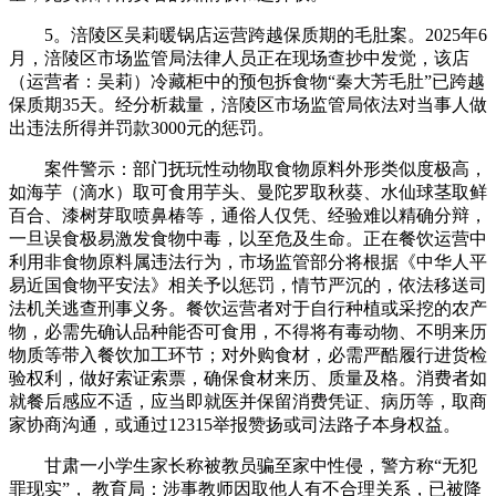
5。涪陵区吴莉暖锅店运营跨越保质期的毛肚案。2025年6
月，涪陵区市场监管局法律人员正在现场查抄中发觉，该店
（运营者：吴莉）冷藏柜中的预包拆食物“秦大芳毛肚”已跨越
保质期35天。经分析裁量，涪陵区市场监管局依法对当事人做
出违法所得并罚款3000元的惩罚。
案件警示：部门抚玩性动物取食物原料外形类似度极高，
如海芋（滴水）取可食用芋头、曼陀罗取秋葵、水仙球茎取鲜
百合、漆树芽取喷鼻椿等，通俗人仅凭、经验难以精确分辩，
一旦误食极易激发食物中毒，以至危及生命。正在餐饮运营中
利用非食物原料属违法行为，市场监管部分将根据《中华人平
易近国食物平安法》相关予以惩罚，情节严沉的，依法移送司
法机关逃查刑事义务。餐饮运营者对于自行种植或采挖的农产
物，必需先确认品种能否可食用，不得将有毒动物、不明来历
物质等带入餐饮加工环节；对外购食材，必需严酷履行进货检
验权利，做好索证索票，确保食材来历、质量及格。消费者如
就餐后感应不适，应当即就医并保留消费凭证、病历等，取商
家协商沟通，或通过12315举报赞扬或司法路子本身权益。
甘肃一小学生家长称被教员骗至家中性侵，警方称“无犯
罪现实”， 教育局：涉事教师因取他人有不合理关系，已被降