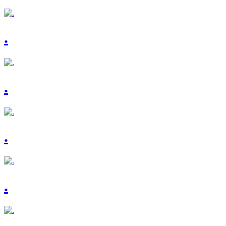
.
.
.
.