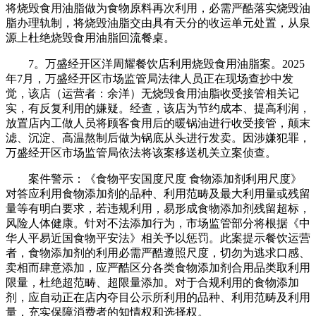
将烧毁食用油脂做为食物原料再次利用，必需严酷落实烧毁油
脂办理轨制，将烧毁油脂交由具有天分的收运单元处置，从泉
源上杜绝烧毁食用油脂回流餐桌。
7。万盛经开区洋周耀餐饮店利用烧毁食用油脂案。2025
年7月，万盛经开区市场监管局法律人员正在现场查抄中发
觉，该店（运营者：余洋）无烧毁食用油脂收受接管相关记
实，有反复利用的嫌疑。经查，该店为节约成本、提高利润，
放置店内工做人员将顾客食用后的暖锅油进行收受接管，颠末
滤、沉淀、高温熬制后做为锅底从头进行发卖。因涉嫌犯罪，
万盛经开区市场监管局依法将该案移送机关立案侦查。
案件警示：《食物平安国度尺度 食物添加剂利用尺度》
对答应利用食物添加剂的品种、利用范畴及最大利用量或残留
量等有明白要求，若违规利用，易形成食物添加剂残留超标，
风险人体健康。针对不法添加行为，市场监管部分将根据《中
华人平易近国食物平安法》相关予以惩罚。此案提示餐饮运营
者，食物添加剂的利用必需严酷遵照尺度，切勿为逃求口感、
卖相而肆意添加，应严酷区分各类食物添加剂合用品类取利用
限量，杜绝超范畴、超限量添加。对于合规利用的食物添加
剂，应自动正在店内夺目公示所利用的品种、利用范畴及利用
量，充实保障消费者的知情权和选择权。