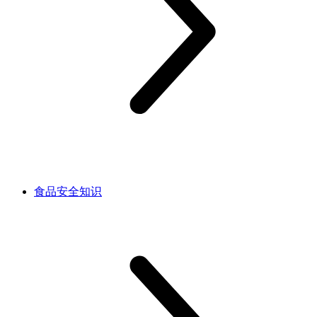
食品安全知识