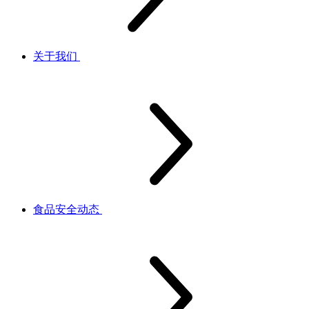
关于我们
食品安全动态