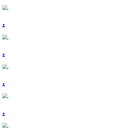
.
.
.
.