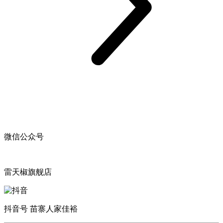
微信公众号
雷天椒旗舰店
抖音号 苗寨人家佳裕