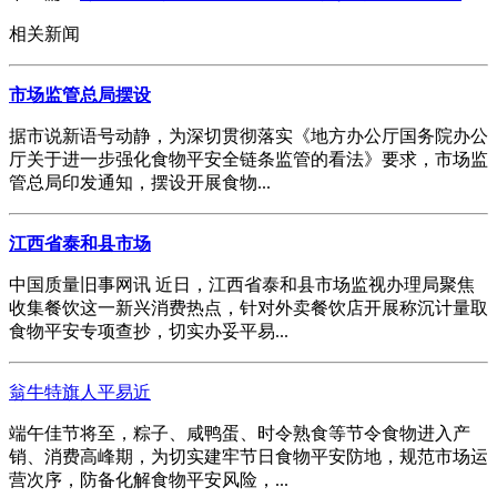
相关新闻
市场监管总局摆设
据市说新语号动静，为深切贯彻落实《地方办公厅国务院办公
厅关于进一步强化食物平安全链条监管的看法》要求，市场监
管总局印发通知，摆设开展食物...
江西省泰和县市场
中国质量旧事网讯 近日，江西省泰和县市场监视办理局聚焦
收集餐饮这一新兴消费热点，针对外卖餐饮店开展称沉计量取
食物平安专项查抄，切实办妥平易...
翁牛特旗人平易近
端午佳节将至，粽子、咸鸭蛋、时令熟食等节令食物进入产
销、消费高峰期，为切实建牢节日食物平安防地，规范市场运
营次序，防备化解食物平安风险，...