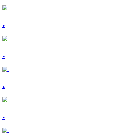
.
.
.
.