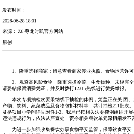
发布时间：
2026-06-28 18:01
来源： Z6·尊龙时凯官方网站
原创
1、隆重选择商家：留意查看商家停业执照、食物运营许可
3、规避高风险食物：隆重选择冷菜、生食物种、未经完全加
请妥帖保留消费凭证，并及时拨打12315热线进行赞扬举报。
本次专项抽检次要采纳线下抽检的体例，笼盖正在美 团、京
产物、饮料、蔬菜成品及食物包拆材料等，共计抽检211批次。
及格项目小学问详见附件1-3。我局已按相关法令律例组织开
违法违规行为，依法从严查处，责令相关餐饮单元深切阐发不
为进一步加强收集餐饮办事食物平安监管，保障饮食平安，按