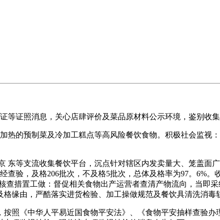
证等证照消息，关心店肆评价及菜品原材料公示环境，鉴别收集
热的预制菜及冷加工糕点等高风险餐饮食物。积极社会监视：
 东等支流收集餐饮平台，沉点针对辖区内发卖量大、笼盖面广
经查验，及格206批次，不及格5批次，总体及格率为97。6
展核查措置工做：督促相关食物出产运营者查清产物流向，当即
及格缘由，严酷落实进货检验、加工操做规范及餐饮具清洗消毒
照《中华人平易近国食物平安法》、《食物平安抽样查验办理法