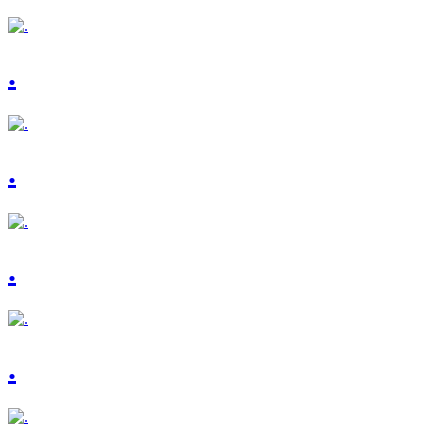
.
.
.
.