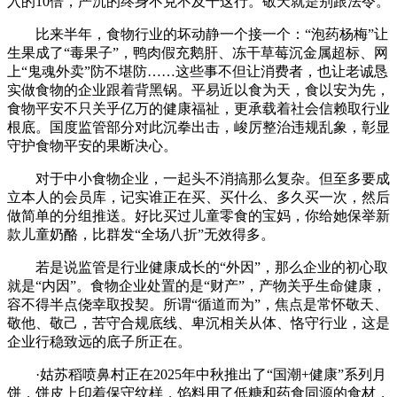
入的10倍，严沉的终身不克不及干这行。敬天就是别跟法令。
比来半年，食物行业的坏动静一个接一个：“泡药杨梅”让
生果成了“毒果子”，鸭肉假充鹅肝、冻干草莓沉金属超标、网
上“鬼魂外卖”防不堪防……这些事不但让消费者，也让老诚恳
实做食物的企业跟着背黑锅。平易近以食为天，食以安为先，
食物平安不只关乎亿万的健康福祉，更承载着社会信赖取行业
根底。国度监管部分对此沉拳出击，峻厉整治违规乱象，彰显
守护食物平安的果断决心。
对于中小食物企业，一起头不消搞那么复杂。但至多要成
立本人的会员库，记实谁正在买、买什么、多久买一次，然后
做简单的分组推送。好比买过儿童零食的宝妈，你给她保举新
款儿童奶酪，比群发“全场八折”无效得多。
若是说监管是行业健康成长的“外因”，那么企业的初心取
就是“内因”。食物企业处置的是“财产”，产物关乎生命健康，
容不得半点侥幸取投契。所谓“循道而为”，焦点是常怀敬天、
敬他、敬己，苦守合规底线、卑沉相关从体、恪守行业，这是
企业行稳致远的底子所正在。
·姑苏稻喷鼻村正在2025年中秋推出了“国潮+健康”系列月
饼，饼皮上印着保守纹样，馅料用了低糖和药食同源的食材，