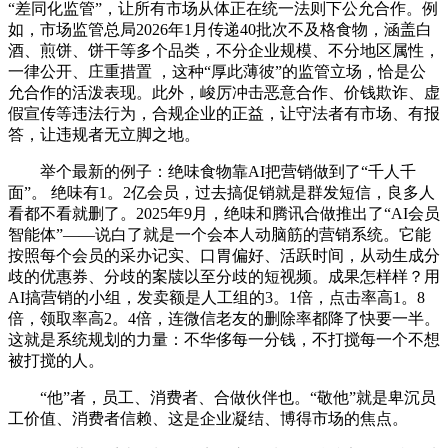
“差同化监管”，让所有市场从体正在统一法则下公允合作。例
如，市场监管总局2026年1月传递40批次不及格食物，涵盖白
酒、煎饼、饼干等多个品类，不分企业规模、不分地区属性，
一律公开、庄重措置 ，这种“厚此薄彼”的监管立场，恰是公
允合作的活泼表现。此外，峻厉冲击恶意合作、价钱欺诈、虚
假宣传等违法行为，合规企业的正益，让守法者有市场、有报
答，让违规者无立脚之地。
举个最新的例子：绝味食物靠AI把营销做到了“千人千
面”。 绝味有1。2亿会员，过去搞促销就是群发短信，良多人
看都不看就删了。2025年9月，绝味和腾讯合做推出了“AI会员
智能体”——说白了就是一个会本人动脑筋的营销系统。它能
按照每个会员的采办记实、口胃偏好、活跃时间，从动生成分
歧的优惠券、分歧的案牍以至分歧的短视频。成果怎样样？用
AI搞营销的小组，发卖额是人工组的3。1倍，点击率高1。8
倍，领取率高2。4倍，连微信老友的删除率都降了快要一半。
这就是系统规划的力量：不华侈每一分钱，不打搅每一个不想
被打搅的人。
“他”者，员工、消费者、合做伙伴也。“敬他”就是卑沉员
工价值、消费者信赖、这是企业凝结、博得市场的焦点。