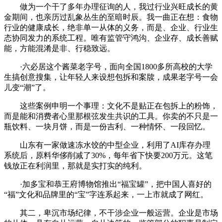
做为一个干了多年办理征询的人，我过行业兴旺成长的黄
金期间，也亲历过乱象丛生的至暗时辰。我一曲正在想：食物
行业的健康成长，绝非单一从体的义务，而是、企业、行业生
态协同发力的系统工程。唯有监管守鸿沟、企业存、成长善赋
能，方能混淆是非、行稳致远。
·六必居这个酱菜老字号，面向全国1800多所高校的大学
生搞创意搜集，让年轻人来设想包拆和案牍，成果老字号一会
儿变“潮”了。
这些案例申明一个事理：文化不是贴正在包拆上的粉饰，
而是能和消费者心里那根弦发生共识的工具。你卖的不只是一
瓶饮料、一块月饼，而是一份吉利、一种情怀、一段回忆。
山东有一家做速冻水饺的中型企业，利用了AI库存办理
系统后，原料华侈削减了30%，每年省下快要200万元。这笔
钱放正在利润里，那就是实打实的纯利。
·加多宝和恭王府博物馆推出“福宝罐”，把中国人喜好的
“福”文化和品牌里的“宝”字连系起来，一上市就成了网红。
其二，卑沉市场纪律，不干涉企业一般运营。企业是市场