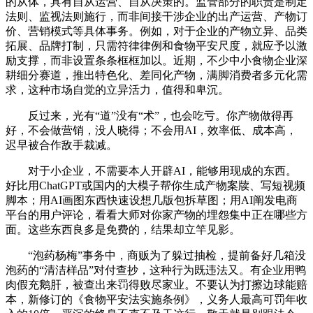
的从体，具有自从运营、自从决策的。监管部分的职责是制定
法则、监视法则施行，而非间接干涉企业的出产运营、产物订
价、营销模式等具体事务。例如，对于企业的产物立异、品类
拓展、品牌打制，只需符律律例和食物平安尺度，就应予以激
励支撑，而非设置条条框框加以。近期，不少中小食物企业深
耕细分赛道，推出特色化、差同化产物，满脚消费者多元化需
求，这种市场自觉的立异活力，值得和卑沉。
反过来，光有“道”没有“术”，也会吃亏。你产物做得再
好，不会做营销，没人晓得；不会用AI，效率低、成本高，
迟早被合作敌手裁减。
对于小企业，不需要本人开辟AI，能够用现成的东西。
好比用ChatGPT或国内的大模子帮你生成产物案牍、写短视频
脚本；用AI画图东西快速设想几版包拆草图；用AI阐发电商
平台的用户评论，看看大师对你家产物的埋怨集中正在哪些方
面。这些东西良多是免费的，结果却立竿见影。
“泡药杨梅”事务中，商贩为了躲过抽检，提前备好几箱没
泡药的“清洁样品”对付查抄，这种行为既违法又。有企业用鸭
肉假充鹅肝，被查出来罚得败尽家业。不要认为打擦边球能赔
本，新修订的《食物平安法实施条例》，义务人最高可罚年收