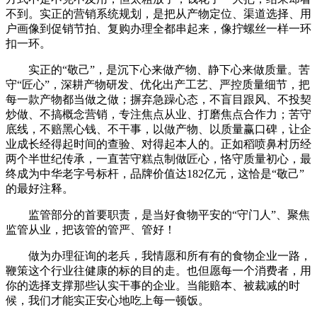
不到。实正的营销系统规划，是把从产物定位、渠道选择、用
户画像到促销节拍、复购办理全都串起来，像拧螺丝一样一环
扣一环。
实正的“敬己”，是沉下心来做产物、静下心来做质量。苦
守“匠心”，深耕产物研发、优化出产工艺、严控质量细节，把
每一款产物都当做之做；摒弃急躁心态，不盲目跟风、不投契
炒做、不搞概念营销，专注焦点从业、打磨焦点合作力；苦守
底线，不赔黑心钱、不干事，以做产物、以质量赢口碑，让企
业成长经得起时间的查验、对得起本人的。正如稻喷鼻村历经
两个半世纪传承，一直苦守糕点制做匠心，恪守质量初心，最
终成为中华老字号标杆，品牌价值达182亿元，这恰是“敬己”
的最好注释。
监管部分的首要职责，是当好食物平安的“守门人”、聚焦
监管从业，把该管的管严、管好！
做为办理征询的老兵，我情愿和所有有的食物企业一路，
鞭策这个行业往健康的标的目的走。也但愿每一个消费者，用
你的选择支撑那些认实干事的企业。当能赔本、被裁减的时
候，我们才能实正安心地吃上每一顿饭。