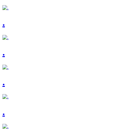
.
.
.
.