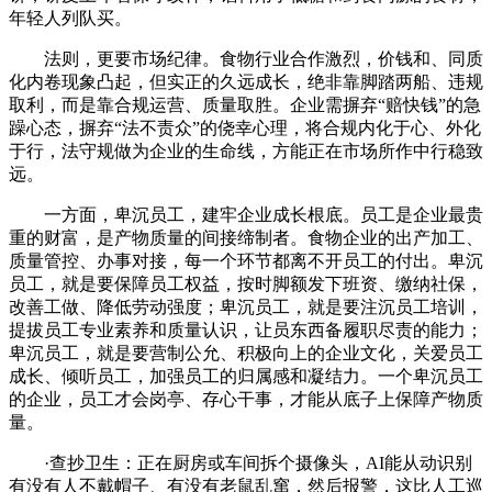
年轻人列队买。
法则，更要市场纪律。食物行业合作激烈，价钱和、同质
化内卷现象凸起，但实正的久远成长，绝非靠脚踏两船、违规
取利，而是靠合规运营、质量取胜。企业需摒弃“赔快钱”的急
躁心态，摒弃“法不责众”的侥幸心理，将合规内化于心、外化
于行，法守规做为企业的生命线，方能正在市场所作中行稳致
远。
一方面，卑沉员工，建牢企业成长根底。员工是企业最贵
重的财富，是产物质量的间接缔制者。食物企业的出产加工、
质量管控、办事对接，每一个环节都离不开员工的付出。卑沉
员工，就是要保障员工权益，按时脚额发下班资、缴纳社保，
改善工做、降低劳动强度；卑沉员工，就是要注沉员工培训，
提拔员工专业素养和质量认识，让员东西备履职尽责的能力；
卑沉员工，就是要营制公允、积极向上的企业文化，关爱员工
成长、倾听员工，加强员工的归属感和凝结力。一个卑沉员工
的企业，员工才会岗亭、存心干事，才能从底子上保障产物质
量。
·查抄卫生：正在厨房或车间拆个摄像头，AI能从动识别
有没有人不戴帽子、有没有老鼠乱窜，然后报警，这比人工巡