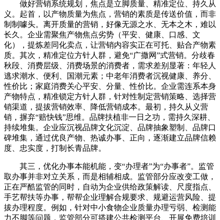
做好营销系统规划，焦点是立脚质量、精准定位、持久从
义。起首，以产物质量为焦点，营销的素质是传送价值，而非
制制噱头。离开质量的营销，好像无源之水、无本之木，难以
长久。企业需聚焦产物焦点劣势（平安、健康、口感、文
化），提炼差同化卖点，让营销内容实正在可托、贴合产物素
质。其次，精准定位方针人群，避免“广撒网”式营销。分歧春
秋段、消费层级、消费场景的消费者，需求差别显著：年轻人
逃求潮水、便利、国潮元素；中老年消费者沉视健康、养分、
性价比；家庭消费关心平安、分量、性价比。企业需连系本身
产物特点，精准锁定方针人群，针对性制定营销策略、选择营
销渠道，提拔营销效率、降低营销成本。最初，持久从义营
销，摒弃“赔快钱”思维。品牌扶植非一日之功，需持久深耕、
持续堆集。企业应沉视品牌文化沉淀、品牌抽象塑制、品牌口
碑堆集，通过优良产物、热诚办事、正向，逐渐建立品牌信赖
度、忠实度，打制长青品牌。
其三，优化办事本能机能，变“办理者”为“办事者”。监管
取办事并非对立关系，而是相辅相成。监管部分应改变工做，
正在严酷监管的同时，自动为企业供给政策解读、尺度指点、
手艺帮扶等办事，帮帮企业理解合规要求、规避运营风险、提
拔办理程度。例如，针对中小食物企业质量办理亏弱、检测能
力不脚等问题，监管部分可搭建公共检测平台、开展免费培训