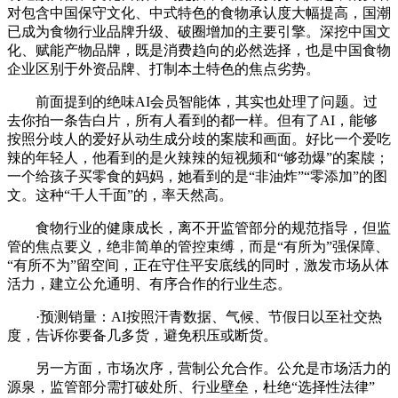
对包含中国保守文化、中式特色的食物承认度大幅提高，国潮
已成为食物行业品牌升级、破圈增加的主要引擎。深挖中国文
化、赋能产物品牌，既是消费趋向的必然选择，也是中国食物
企业区别于外资品牌、打制本土特色的焦点劣势。
前面提到的绝味AI会员智能体，其实也处理了问题。过
去你拍一条告白片，所有人看到的都一样。但有了AI，能够
按照分歧人的爱好从动生成分歧的案牍和画面。好比一个爱吃
辣的年轻人，他看到的是火辣辣的短视频和“够劲爆”的案牍；
一个给孩子买零食的妈妈，她看到的是“非油炸”“零添加”的图
文。这种“千人千面”的，率天然高。
食物行业的健康成长，离不开监管部分的规范指导，但监
管的焦点要义，绝非简单的管控束缚，而是“有所为”强保障、
“有所不为”留空间，正在守住平安底线的同时，激发市场从体
活力，建立公允通明、有序合作的行业生态。
·预测销量：AI按照汗青数据、气候、节假日以至社交热
度，告诉你要备几多货，避免积压或断货。
另一方面，市场次序，营制公允合作。公允是市场活力的
源泉，监管部分需打破处所、行业壁垒，杜绝“选择性法律”