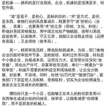
是机缘——挑和的是行业底线、企业，机缘的是混淆是非、转
型升级。
“道”是底子、是初心、是标的目的；“术”是方式、是径、
是东西。食物行业的高质量成长，既要苦守“道”的初心（合
规、、质量），也要善用“术”的立异（营销、文化、科技），
即做好系统营销规划、用中国文化给产物赋能、借帮AI系统
提拔效率。以道御术、守正立异，就能让企业既走得远（品牌
有底蕴），又走得快（效率高）。
其一，精简审批流程，降低轨制易成本。当前，部门食物
企业仍面对审批环节多、流程烦琐、耗时过长等问题，特别是
中小微企业，合规成本高、运营压力大。监管部分应深化“放
管服”，简化出产许可、存案审批等流程，奉行“一网通办”“并
联审批”，削减不需要的材料提交和现场核查，让企业少跑
腿、好处事、不添堵。同时，杜绝“以罚代管”“随便罚款”，避
免部门下层监管人员权柄、变相取利，切实为企业松绑减负，
激发企业立异成长的积极性。
哪怕你只是一个小店，也能够正在本人的粉丝群里用AI
东西每生成成分歧的问候语、保举语，让顾客感受“你很懂
我”，而不是群发的机械人。