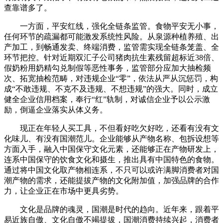
查靠谱多了。
一方面，平安红线，强化全链条监管。食物平安无小事，
任何环节的疏漏都可能激发系统性风险。从泉源种植养殖、出
产加工，到畅通发卖、终端消费，监管需实现全链条笼盖、全
环节把控。针对近期双汇子公司猪肉抗生素残留超标近38倍、
假奶粉用奶精勾兑制假等恶性事务，监管部分应加大抽检频
次、拓宽抽检范畴，对违规企业“零”，依法从严从沉惩罚，构
成“不敢违规、不克不及违规、不想违规”的强大。同时，成立
健全企业信用档案，奉行“红”轨制，对诚信企业予以公示激
励，倒逼企业落实从体义务。
现正在年轻人买工具，不但看好吃欠好吃，还看有没有文
化味儿、有没有国潮范儿。企业能够从产物名称、包拆设想等
方面入手，融入中国保守文化元素，还能够正在产物研发上，
连系中国保守的饮食文化和摄生，推出具有中国特色的食物。
通过将中国文化取产物相连系，不只可以或许满脚消费者对国
潮产物的需求，还能提拔产物的文化附加值，加强品牌的合作
力，让企业正在市场中更具劣势。
文化是品牌的魂灵，国潮是时代的趋向。近年来，跟着平
易近族自傲、文化自傲不竭提拔，国潮消费持续兴起，消费者