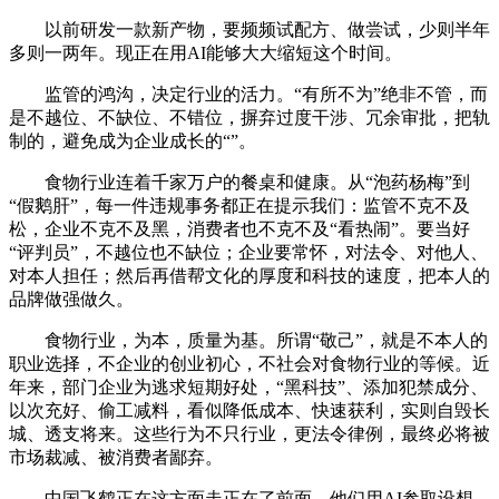
以前研发一款新产物，要频频试配方、做尝试，少则半年
多则一两年。现正在用AI能够大大缩短这个时间。
监管的鸿沟，决定行业的活力。“有所不为”绝非不管，而
是不越位、不缺位、不错位，摒弃过度干涉、冗余审批，把轨
制的，避免成为企业成长的“”。
食物行业连着千家万户的餐桌和健康。从“泡药杨梅”到
“假鹅肝”，每一件违规事务都正在提示我们：监管不克不及
松，企业不克不及黑，消费者也不克不及“看热闹”。要当好
“评判员”，不越位也不缺位；企业要常怀，对法令、对他人、
对本人担任；然后再借帮文化的厚度和科技的速度，把本人的
品牌做强做久。
食物行业，为本，质量为基。所谓“敬己”，就是不本人的
职业选择，不企业的创业初心，不社会对食物行业的等候。近
年来，部门企业为逃求短期好处，“黑科技”、添加犯禁成分、
以次充好、偷工减料，看似降低成本、快速获利，实则自毁长
城、透支将来。这些行为不只行业，更法令律例，最终必将被
市场裁减、被消费者鄙弃。
中国飞鹤正在这方面走正在了前面。他们用AI参取设想