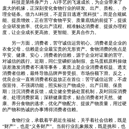
科技是第终身产力，AI手艺的飞速成长，为企业带来了
庞大的机缘，正深刻变化食物行业的研发、出产、质检、、办
理全链条。借力AI科技，不是盲目逃逐“黑科技”，而是合规赋
能、提质增效，正在苦守食物平安、质量底线的前提下，提拔
企业研发效率、优化出产流程、精准触达消费者、提拔办理程
度，让企业成长更高效、更智能、更具合作力。
另一方面，消费者，苦守诚信运营初心。消费者是企业的
衣食父母，信赖是企业最宝贵的无形资产。食物消费的焦点是
平安、健康、安心，消费者的信赖，源于企业对证量的苦守、
对诚信的践行。近期，同仁堂磷虾油制假、盒马蛋糕原料操做
误差激发消费者不满等事务，素质上是企业消费者权益、透支
消费者信赖，最终导致品牌声誉受损、市场份额下滑。反之，
优良企业一直将消费者权益放正在首位：苦守诚信运营，不虚
假宣传、不强调功能，照实标注产物成分、出产日期、保质
期；注沉消费者反馈，成立健全赞扬处置机制，及时回应消费
者、处理消费胶葛；深耕健康需求，贴合消费者对天然、健
康、养分食物的逃求，优化产物配方、提拔产物质量，用过硬
的产物和热诚的办事博得消费者信赖。
食物行业，承载着平易近生福祉，关乎着社会信赖，既是
“财产”，也是“义务财产”。当前行业乱象频发，既是挑和，也