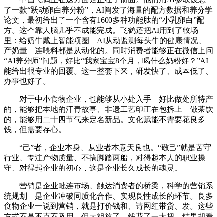
了一款“跃动卵白养分粉”，AI阐发了海量的配方数据和养分学
论文，最初给出了一个含有1600多种功能肽的“小乳卵白”配
方。这个靠人脑几乎不成能完成。飞鹤还把AI用到了牧场
里：给奶牛戴上智能项圈，AI从动监测每头牛的健康情况、
产奶量，连喂料都是从动化的。同时消费者能够正在微信上问
“AI养分师”问题，好比“我家宝宝8个月，喝什么奶粉好？”AI
能给出很专业的回覆。这一整套下来，研发快了、成本低了、
办事也好了。
对于中小食物企业，也能够从小处入手：好比做处所特产
的，能够把本地的汗青故事、非遗工艺印正在包拆上；做茶饮
的，能够用二十四节气来定名新品。文化赋能不需要花良多
钱，但需要存心。
“己”者，企业本身、从业者本意天良也。“敬己”就是苦守
行业、专注产物质量、不搞脚踏两船，对得起本人的职业操
守、对得起企业的初心，这是企业长久成长的魂灵。
营销是企业毗连市场、触达消费者的桥梁，科学的营销系
统规划，是企业冲破同质化合作、实现良性成长的环节。良多
食物企业一说到营销，就是打价钱和、请网红带货、发。这些
方式不是不克不及用，但太粗放了，钱花了一大把，结果却看