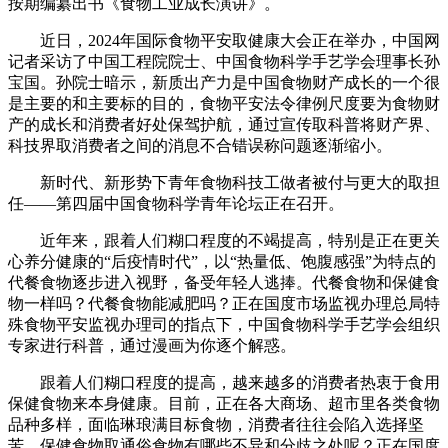
按期编纂出书《食物工业成长演讲》。
近日，2024年国际食物平安取健康大会正在举办，中国网
记者采访了中国工程院院士、中国食物科学手艺学会理事长孙
宝国。孙院士暗示，新质出产力是中国食物财产成长的一个很
是主要的和主要标的目的，食物平安法令律例尺度要为食物财
产的成长和消费者好处保驾护航，通过宣传取科普将财产界、
科技界取消费者之间的消息不合错误称问题逐渐缩小。
新时代、新形势下青年食物科技工做者被付与更大的取担
任——第四届中国食物科学青年论坛正在召开。
近年来，跟着人们糊口程度的不竭提高，特别是正在更关
心养分健康的“后疫情时代”，以“热量低、饱腹感强”为特点的
代餐食物逐步进入视野，备受年轻人逃捧。代餐食物和保健食
物一样吗？代餐食物能减肥吗？正在国度市场监视办理总局特
殊食物平安监视办理司的指点下，中国食物科学手艺学会组织
专家进行科普，通过漫画为你逐个解惑。
跟着人们糊口程度的提高，越来越多的消费者热衷于食用
保健食物来本身健康。目前，正在各大商场、超市里各类食物
品种多样，面临琳琅满目标食物，消费者往往会陷入选择坚
苦。保健食物取通俗食物有哪些不异和分歧之处呢？正在国度