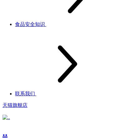
食品安全知识
联系我们
天猫旗舰店
..