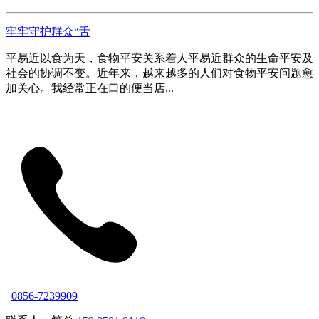
牢牢守护群众“舌
平易近以食为天，食物平安关系着人平易近群众的生命平安及
社会的协调不变。近年来，越来越多的人们对食物平安问题愈
加关心。我经常正在口的便当店...
0856-7239909