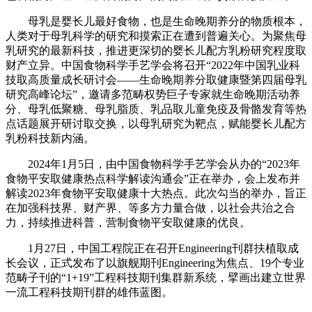
母乳是婴长儿最好食物，也是生命晚期养分的物质根本，
人类对于母乳科学的研究和摸索正在遭到普遍关心。为聚焦母
乳研究的最新科技，推进更深切的婴长儿配方乳粉研究程度取
财产立异。中国食物科学手艺学会将召开“2022年中国乳业科
技取高质量成长研讨会——生命晚期养分取健康暨第四届母乳
研究高峰论坛”，邀请多范畴权势巨子专家就生命晚期活动养
分、母乳低聚糖、母乳脂质、乳品取儿童免疫及骨骼发育等热
点话题展开研讨取交换，以母乳研究为靶点，赋能婴长儿配方
乳粉科技新内涵。
2024年1月5日，由中国食物科学手艺学会从办的“2023年
食物平安取健康热点科学解读沟通会”正在举办，会上发布并
解读2023年食物平安取健康十大热点。此次勾当的举办，旨正
在加强科技界、财产界、等多方力量合做，以社会共治之合
力，持续推进科普，营制食物平安取健康的优良。
1月27日，中国工程院正在召开Engineering刊群扶植取成
长会议，正式发布了以旗舰期刊Engineering为焦点、19个专业
范畴子刊的“1+19”工程科技期刊集群新系统，擘画出建立世界
一流工程科技期刊群的雄伟蓝图。