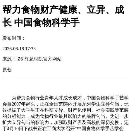
帮力食物财产健康、立异、成
长 中国食物科学手
发布时间：
2026-06-18 17:33
来源： Z6·尊龙时凯官方网站
原创
为帮力食物行业青年人才成长成才，中国食物科学手艺学
会自2007年起头，正在全国范畴内开展系列学生立异勾当，无
效提拔了大学生正在科研立异、财产化使用、社会实践等范畴
的分析能力，成为食物行业最具影响力的品牌勾当。为进一步
扩大立异勾当的影响力，加强取财产界及高校的深切交换，定
于4月10日下战书正在工商大学召开“中国食物科学手艺学会