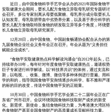
近日，由中国食物科学手艺学会从办的2021年国际食物平
安取健康大会期间，婴长儿配方食物立异取母乳研究专题研讨
会召开。多位专家别离从母婴低聚糖、母乳养分成分取婴长儿
认知发育、母乳取脐带血中劣势养分素，以及基于养分科学的
婴长儿配方食物取特医食物的研发取立异等多个角度，环绕婴
长儿食物立异取母乳研究展开。
12月20日，由中国食物、中国副食畅通协会配合从办的第
九届食物企业社会义务年会正在召开。年会从题为“义务担任
赋能企业成长”。
“食物平安取健康热点科学解读沟通会”自2012年起头，已
持续举办10年，每年针对年度食物平安取健康热点，邀请权势
巨子专家进行科学解读。以“科技界共识”的体例，通过支流和
新，以电视、、收集、微博、微信等多种体例进行普遍。用科
学的和的，指导我国食物平安舆情逐步向科学、客不雅和严谨
的标的目的改变，传送中国食物平安的正能量。
10月30日，中国食物科学手艺学会第二十二届年会正在广
东省广州市召开。会议环绕我国食物科技取财产成长的新变
化、新需求、新使命，集结食物科技力量，为粤港澳大湾区特
色食物财产甚至全国食物财产的高质量成长贡献科技力量。