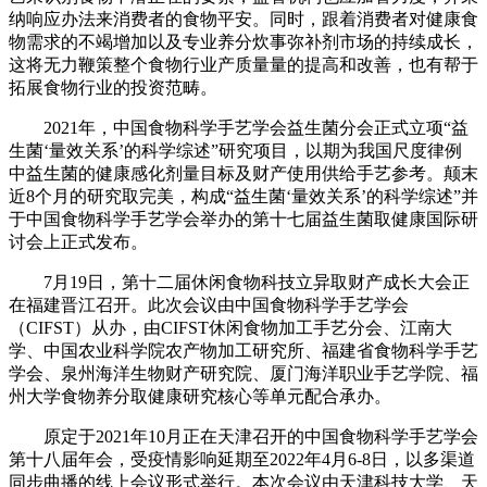
纳响应办法来消费者的食物平安。同时，跟着消费者对健康食
物需求的不竭增加以及专业养分炊事弥补剂市场的持续成长，
这将无力鞭策整个食物行业产质量量的提高和改善，也有帮于
拓展食物行业的投资范畴。
2021年，中国食物科学手艺学会益生菌分会正式立项“益
生菌‘量效关系’的科学综述”研究项目，以期为我国尺度律例
中益生菌的健康感化剂量目标及财产使用供给手艺参考。颠末
近8个月的研究取完美，构成“益生菌‘量效关系’的科学综述”并
于中国食物科学手艺学会举办的第十七届益生菌取健康国际研
讨会上正式发布。
7月19日，第十二届休闲食物科技立异取财产成长大会正
在福建晋江召开。此次会议由中国食物科学手艺学会
（CIFST）从办，由CIFST休闲食物加工手艺分会、江南大
学、中国农业科学院农产物加工研究所、福建省食物科学手艺
学会、泉州海洋生物财产研究院、厦门海洋职业手艺学院、福
州大学食物养分取健康研究核心等单元配合承办。
原定于2021年10月正在天津召开的中国食物科学手艺学会
第十八届年会，受疫情影响延期至2022年4月6-8日，以多渠道
同步曲播的线上会议形式举行。本次会议由天津科技大学、天