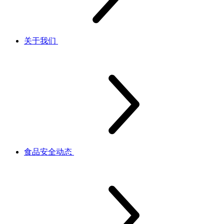
关于我们
食品安全动态