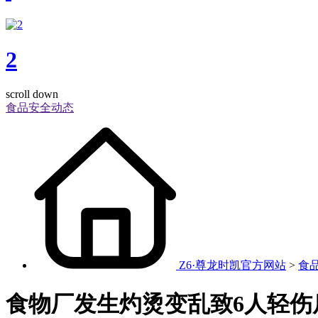
2
scroll down
食品安全动态
Z6·尊龙时凯官方网站
>
食
食物厂发生灼烫变乱致6人轻伤