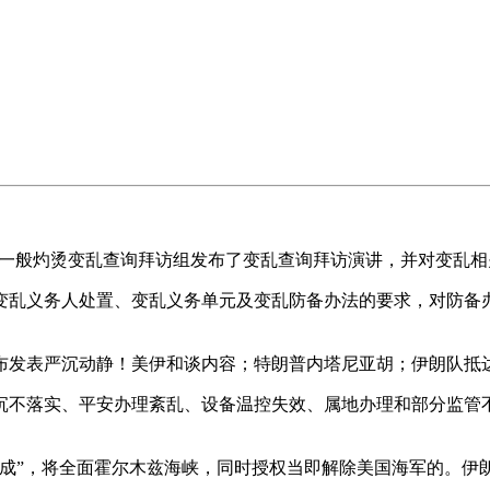
23”一般灼烫变乱查询拜访组发布了变乱查询拜访演讲，并对变乱
乱义务人处置、变乱义务单元及变乱防备办法的要求，对防备办
表严沉动静！美伊和谈内容；特朗普内塔尼亚胡；伊朗队抵达美
不落实、平安办理紊乱、设备温控失效、属地办理和部分监管不
成”，将全面霍尔木兹海峡，同时授权当即解除美国海军的。伊朗