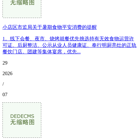
小店区市监局关于暑期食物平安消费的提醒
1。线下会餐、夜市、烧烤就餐优先挑选持有无效食物运营许
可证、后厨整洁、公示从业人员健康证、奉行明厨亮灶的正轨
餐饮门店。团建等集体宴席，优先...
29
2026
/
07