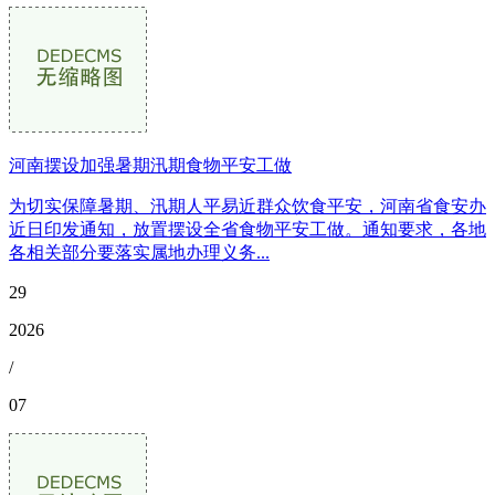
河南摆设加强暑期汛期食物平安工做
为切实保障暑期、汛期人平易近群众饮食平安，河南省食安办
近日印发通知，放置摆设全省食物平安工做。通知要求，各地
各相关部分要落实属地办理义务...
29
2026
/
07