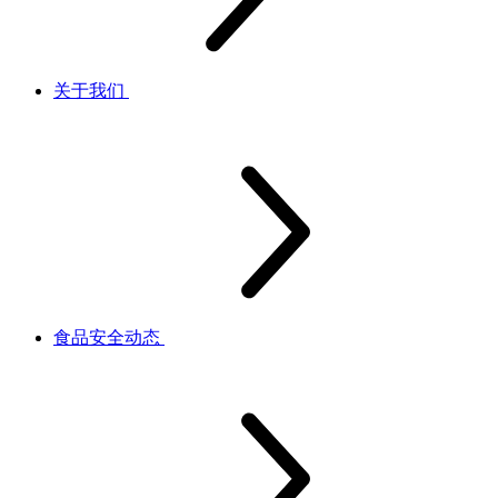
关于我们
食品安全动态