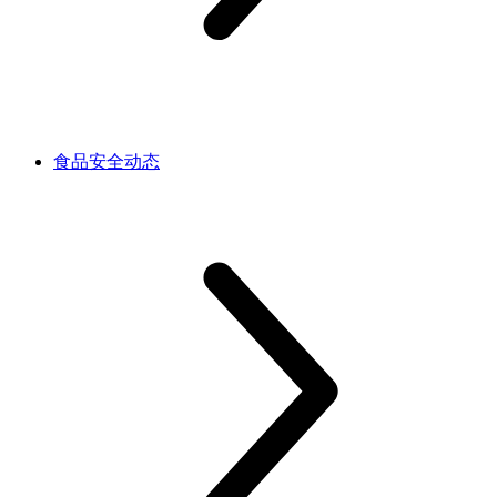
食品安全动态