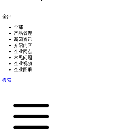
全部
全部
产品管理
新闻资讯
介绍内容
企业网点
常见问题
企业视频
企业图册
搜索