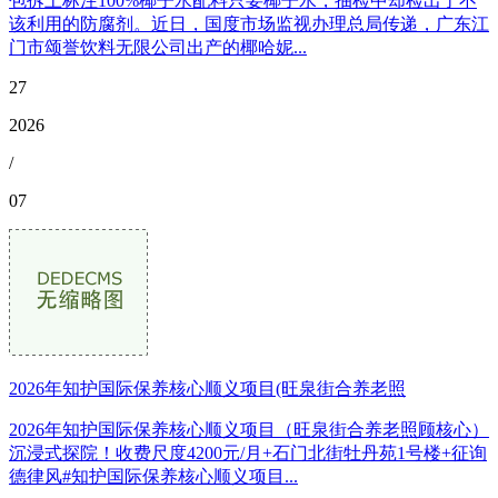
包拆上标注100%椰子水配料只要椰子水，抽检中却检出了不
该利用的防腐剂。近日，国度市场监视办理总局传递，广东江
门市颂誉饮料无限公司出产的椰哈妮...
27
2026
/
07
2026年知护国际保养核心顺义项目(旺泉街合养老照
2026年知护国际保养核心顺义项目（旺泉街合养老照顾核心）
沉浸式探院！收费尺度4200元/月+石门北街牡丹苑1号楼+征询
德律风#知护国际保养核心顺义项目...