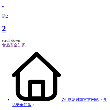
.
2
scroll down
食品安全知识
Z6·尊龙时凯官方网站
>
食
品安全知识
>