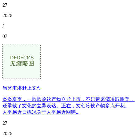
27
2026
/
07
当冰淇淋赶上文创
炎炎夏季，一款款冷饮产物立异上市，不只带来清冷取甜美，
还承载了文化的立异表达。正在，文创冷饮产物多点开花。
人平易近日概况关于人平易近网聘...
27
2026