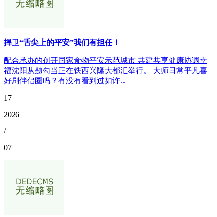
捍卫“舌尖上的平安”我们有担任！
配合承办的创开国家食物平安示范城市 共建共享健康协调幸
福沈阳从题勾当正在铁西兴隆大都汇举行。 大师日常平凡喜
好刷伴侣圈吗？有没有看到过如许...
17
2026
/
07