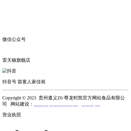
微信公众号
雷天椒旗舰店
抖音号 苗寨人家佳裕
Copyright © 2023 贵州遵义Z6·尊龙时凯官方网站食品有限公
司 网站建设：
Z6·尊龙时凯官方网站
网站地图
营业执照