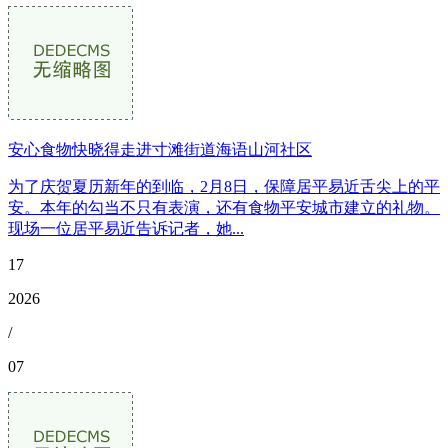
安心食物快晓得走进寸滩街道海语山河社区
为了庆贺夏历新年的到临，2月8日，保障居平易近舌尖上的平
安。本年的勾当不只有表演，还有食物平安城市建立的礼物。
现场一位居平易近告诉记者，她...
17
2026
/
07