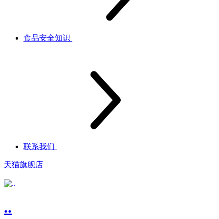
食品安全知识
联系我们
天猫旗舰店
..