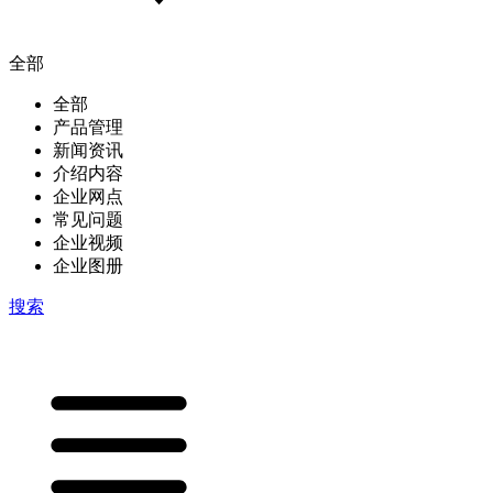
全部
全部
产品管理
新闻资讯
介绍内容
企业网点
常见问题
企业视频
企业图册
搜索