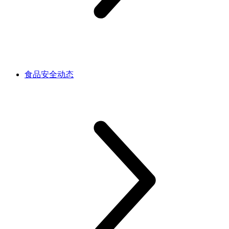
食品安全动态