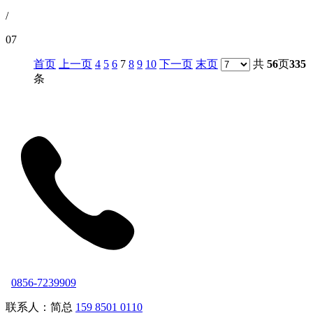
/
07
首页
上一页
4
5
6
7
8
9
10
下一页
末页
共
56
页
335
条
0856-7239909
联系人：简总
159 8501 0110