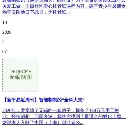
襄城融媒讯（通信员韩芳、陶梓漩）为切实做好暑期未成年人
关爱工做，丰硕社区爱心托管班课程内容，建牢青少年暑期食
物平安防地日下战书，为托管班...
10
2026
/
07
【新平易近周刊】智能制制的“全科大夫”
2020年，龙卖掉了无锡的一套房子，预备了130万元用于创
业。怀揣胡想，四周奔波，我终究找到了最适合的孵化土壤。
龙说本人入驻了中国（上海）创业者公...