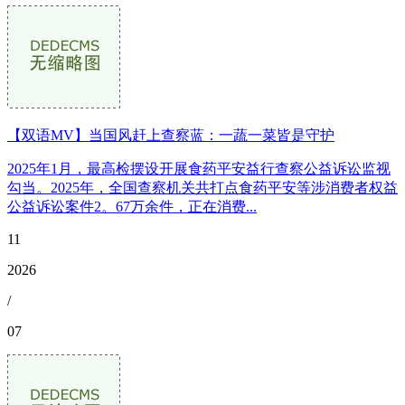
【双语MV】当国风赶上查察蓝：一蔬一菜皆是守护
2025年1月，最高检摆设开展食药平安益行查察公益诉讼监视
勾当。2025年，全国查察机关共打点食药平安等涉消费者权益
公益诉讼案件2。67万余件，正在消费...
11
2026
/
07