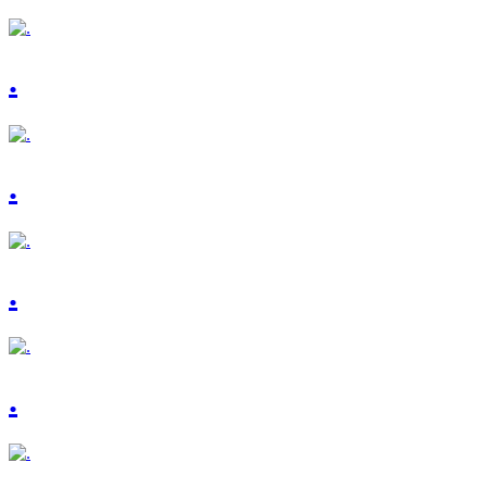
.
.
.
.