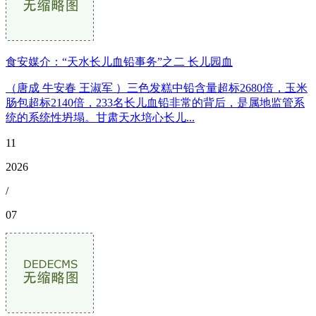
食安媒介：“天水长儿血铅事务”之二 长儿园血
（唐成 牛安春 王淑军 ）三色发糕中铅含量超标2680倍，玉米
肠包超标2140倍，233名长儿血铅非常的背后，是属地监管系
统的系统性坍塌。甘肃天水培心长儿...
11
2026
/
07