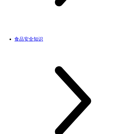
食品安全知识