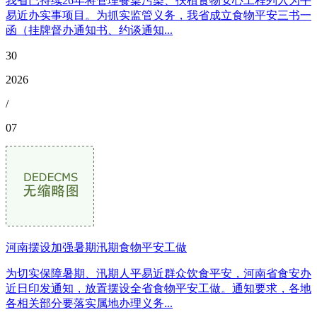
我省已持续26年将管理餐桌污染、扶植食物安心工程列入为平
易近办实事项目。为抓实监管义务，我省成立食物平安三书一
函（挂牌督办通知书、约谈通知...
30
2026
/
07
河南摆设加强暑期汛期食物平安工做
为切实保障暑期、汛期人平易近群众饮食平安，河南省食安办
近日印发通知，放置摆设全省食物平安工做。通知要求，各地
各相关部分要落实属地办理义务...