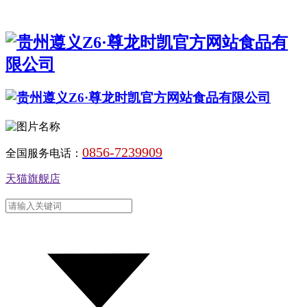
0856-7239909
全国服务电话：
天猫旗舰店