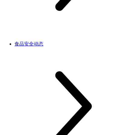
食品安全动态