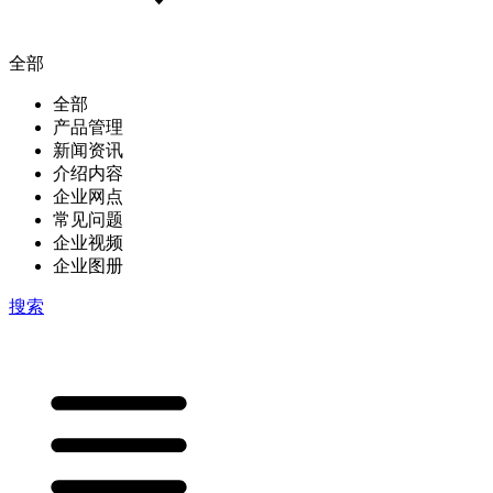
全部
全部
产品管理
新闻资讯
介绍内容
企业网点
常见问题
企业视频
企业图册
搜索