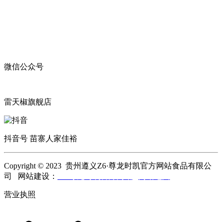
微信公众号
雷天椒旗舰店
抖音号 苗寨人家佳裕
Copyright © 2023 贵州遵义Z6·尊龙时凯官方网站食品有限公
司 网站建设：
Z6·尊龙时凯官方网站
网站地图
营业执照