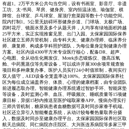
有超1。2万平方米公共勾当空间，设有书画室、影音厅、非遗
工坊、太·书局、琴房、健身房、室内恒温泳池、瑜伽室、棋
牌馆、台球室、乒乓球室、屋顶疗愈菜园等数十个功能空间。
院内打制1。5公里无妨碍环形健身步道、门球场、太极广场、
四时花厅、镜面水景及多个从题天井，人均享有绿地面积跨越
25平方米，实正实现推窗见景、出门入园。太保家园国际保养
社区建立五师共管机制，由专科大夫、健康办理师、临床养分
师、康复师、构成多学科照护团队，为每位量身定制健康办理
方案。社区内设4300平方米专业医疗核心，配备DR、超声、
心电图、全从动生化阐发仪、Motek步态锻炼仪、微高压氧
舱、中药熏蒸仪等先辈设备，可以或许开展300余项常规查验
项目和多种康复办事。医护人员实行24小时值班制，夜间实行
双人值守，AED设备全笼盖率达100%。太保家园国际保养社
区为每位成立涵盖养分、体质、心理的健康档案，由专业团队
前进履态取办理。智能健康办理系统通过智妙手环、智能床垫
等设备，及时监测心率、血压、呼吸频次、睡眠质量等15项健
康目标，异据15秒内推送至医护端取家眷APP。慢病办理实行
三师共管机制，糖尿病患者血糖数据可及时同步家眷手机端。
社区还立异引入智能餐盘系统，从动计较每餐热量取养分摄
入，数据及时同步至健康办理平台。太保家园国际保养社区取
航天总病院、同仁病院亦庄院区、大兴医连系病院等多家三甲