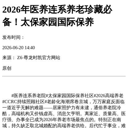
2026年医养连系养老珍藏必
备！太保家园国际保养
发布时间：
2026-06-20 14:40
来源： Z6·尊龙时凯官方网站
原创
#医养连系养老院#太保家园国际保养社区#2026高端养老
#CCRC持续照顾社区#老龄化海潮席卷京城，万万家庭反面临
一道近乎无解的难题——居家照护力有未逮，通俗养老院冷
酷，高端机构又价钱虚高、消息欠亨明。离家近、质量高、医
疗强、办事全已成为2026年养老市场最焦点的。特别正在南
城，持久缺乏取北城婚配的高端养老供给。后代忙于事业，难