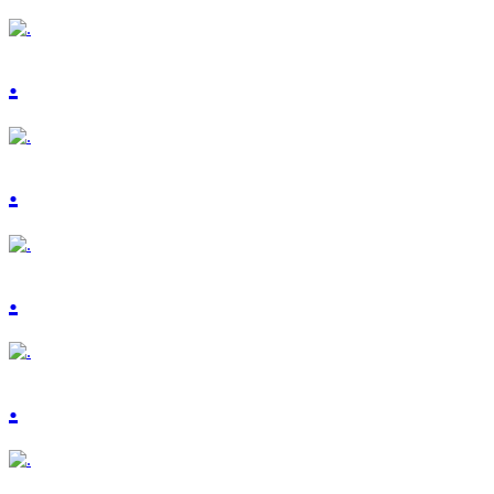
.
.
.
.