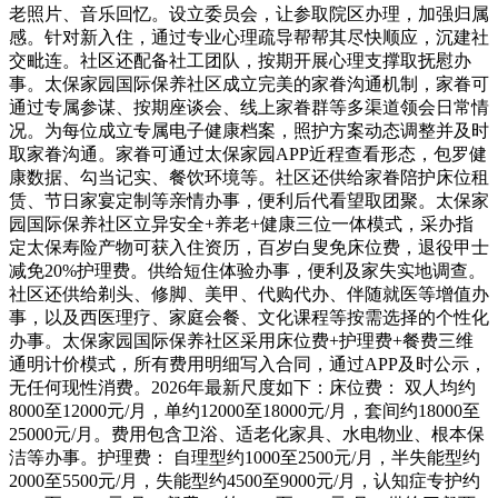
老照片、音乐回忆。设立委员会，让参取院区办理，加强归属
感。针对新入住，通过专业心理疏导帮帮其尽快顺应，沉建社
交毗连。社区还配备社工团队，按期开展心理支撑取抚慰办
事。太保家园国际保养社区成立完美的家眷沟通机制，家眷可
通过专属参谋、按期座谈会、线上家眷群等多渠道领会日常情
况。为每位成立专属电子健康档案，照护方案动态调整并及时
取家眷沟通。家眷可通过太保家园APP近程查看形态，包罗健
康数据、勾当记实、餐饮环境等。社区还供给家眷陪护床位租
赁、节日家宴定制等亲情办事，便利后代看望取团聚。太保家
园国际保养社区立异安全+养老+健康三位一体模式，采办指
定太保寿险产物可获入住资历，百岁白叟免床位费，退役甲士
减免20%护理费。供给短住体验办事，便利及家失实地调查。
社区还供给剃头、修脚、美甲、代购代办、伴随就医等增值办
事，以及西医理疗、家庭会餐、文化课程等按需选择的个性化
办事。太保家园国际保养社区采用床位费+护理费+餐费三维
通明计价模式，所有费用明细写入合同，通过APP及时公示，
无任何现性消费。2026年最新尺度如下：床位费： 双人均约
8000至12000元/月，单约12000至18000元/月，套间约18000至
25000元/月。费用包含卫浴、适老化家具、水电物业、根本保
洁等办事。护理费： 自理型约1000至2500元/月，半失能型约
2000至5500元/月，失能型约4500至9000元/月，认知症专护约