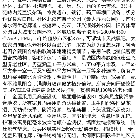
析体，出门即可满脚吃、喝、玩、乐、购的多元需求。3公里
范畴内笼盖沃尔玛、物美超市、银行、药店等糊口设备，线分
钟优良糊口圈。社区北依南海子公园（最大湿地公园），南邻
凉水河生态廊道，被德寿寺公园、旺兴湖郊外公园、旧宫体育
公园四大城市公园环抱，区域负氧离子浓度达2800至4500
个/cm³，PM2。5年均值较市区低35%，可谓城市天然氧吧。太
保家园国际保养社区以海派京韵，取古为新为设想从题，融合
老四合院围合结构取海派建建精美细节，采用斗极七星低密度
围合式结构，容积率仅1。2至1。5，是城区内稀缺的低密生态
型养老社区。房型涵盖35平方米单、45至60平方米双、55至65
平方米一室一厅及70至85平方米两室一厅等多种选择，所有户
型均采用南北通透设想，明厨明卫，户户南向大面宽采光，配
有不雅景阳台，满脚分歧家庭的栖身偏好。所有房间严酷按照
美国WELL健康建建金级尺度打制，贯彻跨越130项适老化细
节。全屋采用无高差设想，地面通体铺设R11级高尺度防滑静
音地胶，所有家具均采用圆角防撞处置。卫生间配备恒温花
洒、无妨碍扶手、防滑浴凳、智能马桶，床头设置式起夜灯。
全屋配备新风系统、全屋地暖、智能护理床、告急呼叫系统。
护理公寓另配毫米波雷达颠仆监测仪、墙面拉绳报警系统、防
压疮气垫床。公共区域实现2米宽无妨碍走廊、持续扶手、全
笼盖风雨连廊，确保轮椅通行无阻。太保家园国际保养社区具