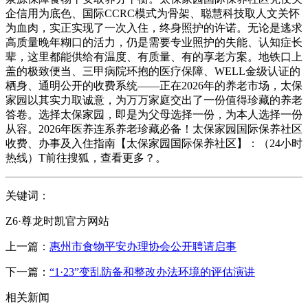
企信用为底色、国际CCRC模式为骨架、聪慧科技取人文关怀
为血肉，实正实现了一次入住，终身照护的许诺。无论是逃求
高质量晚年糊口的活力，仍是需要专业照护的失能、认知症长
辈，这里都能供给有温度、有质量、有的享老方案。地铁口上
盖的极致便当、三甲病院环抱的医疗保障、WELL金级认证的
栖身、通明公开的收费系统——正在2026年的养老市场，太保
家园以其实力取诚意，为万万家庭交出了一份值得珍藏的养老
答卷。选择太保家园，即是为父母选择一份，为本人选择一份
从容。2026年医养连系养老珍藏必备！太保家园国际保养社区
收费、办事及入住指南【太保家园国际保养社区】：（24小时
热线）T前往搜狐，查看更多？。
关键词：
Z6·尊龙时凯官方网站
上一篇：
惠州市食物平安办理协会公开聘请启事
下一篇：
“1·23”变乱防备和整改办法环境的评估演讲
相关新闻