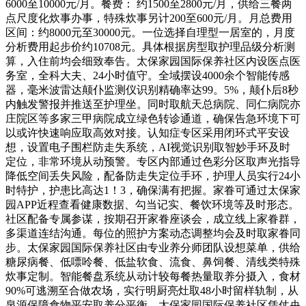
6000至10000元/月。餐费： 约1500至2800元/月，供给三餐两
点尺度化炊事办事，特殊炊事另计200至600元/月。月总费用
区间：约8000元至30000元。一位选择自理型一居室的，月度
分析费用起步价约10708元。具体根据房型取护理品级分析测
算，入住前均会细致奉告。太保家园国际保养社区内设医点医
务室，全科大夫、24小时值守。全域摆设4000余个智能传感
器，毫米波雷达颠仆监测仪识别精确率达99。5%，颠仆后8秒
内触发警报并推送至护理坐。同时取航天总病院、同仁病院亦
庄院区等多家三甲病院成立绿色转诊通道，确保告急环境下可
以或许快速响应取高效对接。认知症专区采用闭环式平安设
想，设置电子围栏防走失系统，AI视觉识别取智妙手环及时
定位，非常环境从动预警。专区内部通过色彩分区取声光指导
降低空间丢失风险，配备防走失定位手环，护理人员实行24小
时特护，护患比高达1！3，确保满有把握。家眷可通过太保家
园APP近程查看健康数据、勾当记实、餐饮环境等及时形态。
社区配备专属参谋，按期召开家眷座谈会，成立线上家眷群，
多渠道连结沟通。每位的照护方案动态调整均会及时取家眷同
步。太保家园国际保养社区由专业养分师团队设想菜单，供给
糖尿病餐、低嘌呤餐、低盐软食、流食、鼻饲餐、清线类特殊
炊事定制。智能餐盘系统从动计较每餐热量取养分摄入，食材
90%可逃溯至合做农场，实行明厨亮灶取48小时留样轨制，从
泉源保障食物平安取养分平衡。太保家园国际保养社区凭仗央