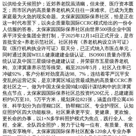
以供给全天候照护；近郊养老院虽清幽，但未便、医疗资本匮
乏；而市区内的高质量养老机构又往往一床难求。已成为无数
家庭最为火急的现实命题。太保家园国际保养社区，恰是正在
这一时代布景下，以央企质量取国际CCRC模式给出的一份令
人信服的答卷。太保家园国际保养社区由世界500强企业中国
承平洋安全集团全资打制，于2025年12月14日正式开业，是市
首批安全+养老示范社区。社区持有《养老机构设立许可证》
取《医疗机构执业许可证》双天分，已正式纳入市医点单元，
同时通过美国WELL健康建建金级认证、ISO9001质量办理系
统认证及中国三星级绿色建建认证，并荣获市五星级养老机
构、京津冀康养示范等殊荣。截至2026年5月，社区入住率已
冲破92%，客户分析对劲度高达98。7%，连结着零严沉平安
变乱的运营记实，是京津冀区域运营最成熟的高质量CCRC养
老社区之一。做为中国太保全国9城10园计谋结构中的京津冀
焦点节点，太保家园国际保养社区总投资约20亿元，总建建面
积约6万至10。5万平方米，规划床位821张，涵盖自理公寓436
张、科学划分为自理糊口区、协帮糊口区、专业护理区、认知
症照护区四大功能板块。社区秉承更平安、更健康、更欢愉、
更长命的办事，以1+N多学科照护模式为焦点，践行全人、全
程、全家、全队四全照护，努力于让每一位有、有质量、有欢
喜地安享晚年。太保家园国际保养社区配备120余人专业办事