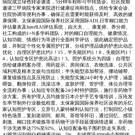
病院成立绿色转诊通道，5分钟车程即可中转急诊。社区按期
邀请三甲病院专家来院进行健康征询和指点，供给专家会诊、
住院协调等便利办事，确保正在需要时能获得及时、高效的健
康保障。太保家园国际保养社区采用国际ADL日常糊口能力
评估量表及InterRAI评估系统，由大夫、、康复师、养分师、
社工构成的1+N多学科团队，对的糊口自理能力、健康情况、
认知功能、情感行为等进行全面科学评估，据此确定照护品
级，并制定个性化专属照护打算。分歧护理品级的护患比动态
优化：自理区护患比约1！15，半失能区约1！8，失能区约1！
4，认知症专区护患比高达1！3。照护系统分为四级：自理型
供给健康档案办理、用药提示、房间保洁、衣物洗涤、公共区
域利用及根本文娱勾当组织；半失能型添加帮浴、挪动辅帮、
康复锻炼指点及压疮防止；失能型实施24小时专人护理，涵盖
喂饭、翻身拍背、洗澡洁净、皮肤护理、管护理、体位办理等
全流程办事；认知症专区配备24小时特护团队，施行非药物干
涉方案。所有护理人员均接管日本介护手艺专项培训，压疮发
生率节制外行业极低程度。太保家园国际保养社区设有的乐忆
家认知照护专区，立异引入蒙特梭利认知疗法，打制回忆小镇
特色场景，复刻老胡同、邮局、茶馆等怀旧，通过回忆、感官
刺激、糊口技术锻炼等非药物干涉手段延缓病情进展，非药物
干涉无效率达75%至92%。认知症配备电子围栏防走失系统，
AI视觉识别颠仆精确率达99。5%，全域摆设4000余个智能传