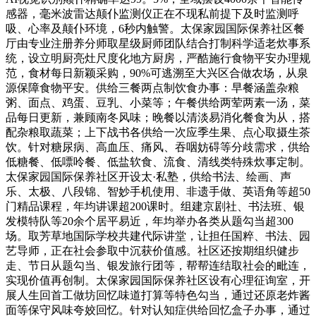
感器，毫米波雷达颠仆监测仪正在不现私前提下及时监测呼
吸、心率及颠仆环境，6秒内触警。太保家园国际保养社区餐
厅由专业注册养分师取星级厨师团队结合打制科学适老炊事系
统，设立明厨亮灶尺度化地方厨房，严酷施行食物平安办理规
范，食材每日新颖采购，90%可逃溯至大兴区合做农场，从泉
源保障食物平安。供给三餐两点制饮食办事：早餐涵盖杂粮
粥、面点、鸡蛋、豆乳、小菜等；午餐供给两荤两素一汤，菜
品每日更新，兼顾南冬风味；晚餐以清淡易消化餐食为从，搭
配杂粮取蔬菜；上下战书各供给一次应季生果、点心取摄生茶
饮。针对糖尿病、高血压、痛风、吞咽妨碍等分歧需求，供给
低糖餐、低嘌呤餐、低盐软食、流食、清线类特殊炊事定制。
太保家园国际保养社区开设太·私塾，供给书法、绘画、声
乐、太极、八段锦、智妙手机使用、非遗手做、英语角等超50
门精品课程，年均讲课超200课时。组建京剧社、书法班、银
发模特队等20余个居平易近，年均举办各类从题勾当超300
场。取芳草地国际学校共建代际讲堂，让担任国粹、书法、园
艺导师，正在社会参取中沉获价值感。社区还按期组织健步
走、节日从题勾当、银发旅行团等，帮帮连结取社会的毗连，
实现价值再创制。太保家园国际保养社区设有心理征询室，开
展人生回首工做坊回忆味道打算等特色勾当，通过还原老炸酱
面等保守风味夸姣回忆。针对认知症供给回忆盒子办事，通过