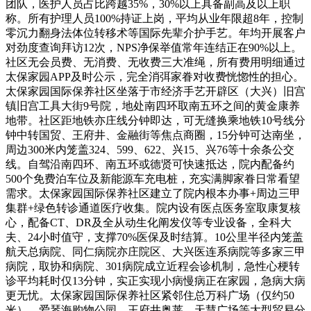
团队，医护人员占比跨越35%，30%以上具备副高及以上职
称。所有护理人员100%持证上岗，平均从业年限超8年，控制
零沉力翻身法体位转移术等国际先辈介护手艺。年均开展客户
对劲度查询拜访12次，NPS净保举值常年连结正在90%以上。
社区无会员费、无消费、无收费三大准绳，所有费用明细通过
太保家园APP及时公示，完全消弭家眷对收费恍惚性的担心。
太保家园国际保养社区坐落于市经济手艺开辟区（大兴）旧宫
镇旧宫工具大街9号院，地处南四环取南五环之间的黄金康养
地带。社区距地铁亦庄线分钟即达，可无缝换乘地铁10号线分
钟中转国贸、王府井、金融街等焦点商圈，15分钟可达南坐，
周边300米内笼盖324、599、622、兴15、兴76等十余条公交
线。自驾沿南四环、南五环或德贤可快速抵达，院内配备约
500个免费泊车位及新能源车充电桩，充实满脚家眷日常看望
需求。太保家园国际保养社区建立了院内根本办事+周边三甲
集群+绿色转诊通道医疗收集。院内设有医点医务室取康复核
心，配备CT、DR及全从动生化阐发仪等专业设备，全科大
夫、24小时值守，支撑70%医保及时结算。10公里半径内笼盖
航天总病院、同仁病院亦庄院区、大兴医连系病院等多家三甲
病院，取协和病院、301病院成立近程会诊机制，急性心梗转
诊平均耗时仅13分钟，实正实现小病慢病正在家园，急病大病
更无忧。太保家园国际保养社区紧邻住总万科广场（仅约50
米）、爱琴海购物公园、王府井奥莱、天慧广场等大型贸易分