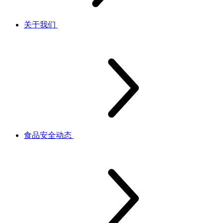
关于我们
食品安全动态