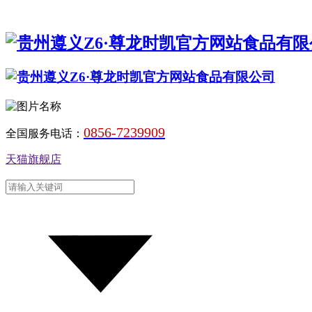
0856-7239909
全国服务电话：
天猫旗舰店