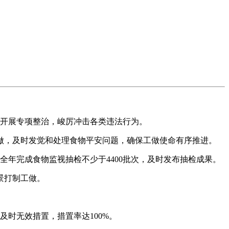
开展专项整治，峻厉冲击各类违法行为。
，及时发觉和处理食物平安问题，确保工做使命有序推进。
年完成食物监视抽检不少于4400批次，及时发布抽检成果。
景打制工做。
时无效措置，措置率达100%。