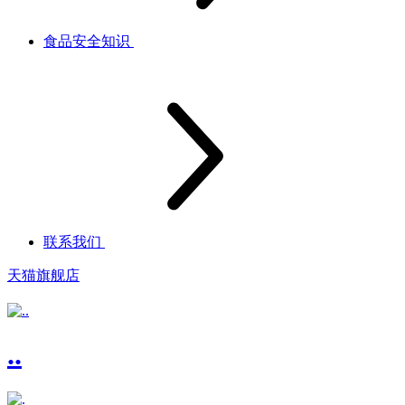
食品安全知识
联系我们
天猫旗舰店
..