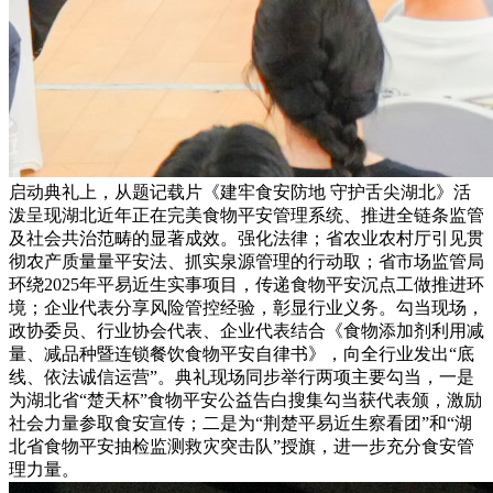
启动典礼上，从题记载片《建牢食安防地 守护舌尖湖北》活
泼呈现湖北近年正在完美食物平安管理系统、推进全链条监管
及社会共治范畴的显著成效。强化法律；省农业农村厅引见贯
彻农产质量量平安法、抓实泉源管理的行动取；省市场监管局
环绕2025年平易近生实事项目，传递食物平安沉点工做推进环
境；企业代表分享风险管控经验，彰显行业义务。勾当现场，
政协委员、行业协会代表、企业代表结合《食物添加剂利用减
量、减品种暨连锁餐饮食物平安自律书》，向全行业发出“底
线、依法诚信运营”。典礼现场同步举行两项主要勾当，一是
为湖北省“楚天杯”食物平安公益告白搜集勾当获代表颁，激励
社会力量参取食安宣传；二是为“荆楚平易近生察看团”和“湖
北省食物平安抽检监测救灾突击队”授旗，进一步充分食安管
理力量。