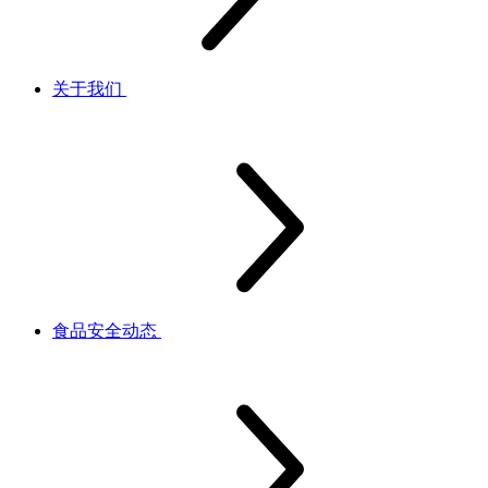
关于我们
食品安全动态