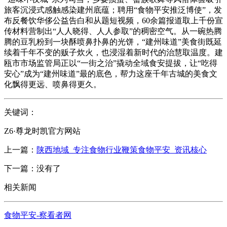
旅客沉浸式感触感染建州底蕴；聘用“食物平安推泛博使”，发
布反餐饮华侈公益告白和从题短视频，60余篇报道取上千份宣
传材料营制出“人人晓得、人人参取”的稠密空气。从一碗热腾
腾的豆乳粉到一块酥喷鼻扑鼻的光饼，“建州味道”美食街既延
续着千年不变的贩子炊火，也浸湿着新时代的治慧取温度。建
瓯市市场监管局正以“一街之治”撬动全域食安提拔，让“吃得
安心”成为“建州味道”最的底色，帮力这座千年古城的美食文
化飘得更远、喷鼻得更久。
关键词：
Z6·尊龙时凯官方网站
上一篇：
陕西地域_专注食物行业鞭策食物平安_资讯核心
下一篇：没有了
相关新闻
食物平安-察看者网