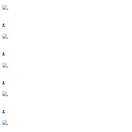
.
.
.
.