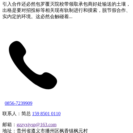
引入合作还必然包罗覆灭院校带领取承包商好处输送的土壤，
出格是要对招投标等相关现有轨制进行和摸索，脱节假合作、
实内定的环境。这必然会触碰着...
0856-7239909
联系人：简总
159 8501 0110
邮箱：
gzzyxjysp@163.com
地址：贵州省遵义市播州区枫香镇枫元村