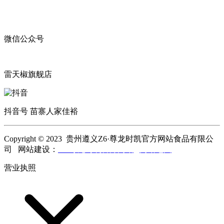
微信公众号
雷天椒旗舰店
抖音号 苗寨人家佳裕
Copyright © 2023 贵州遵义Z6·尊龙时凯官方网站食品有限公
司 网站建设：
Z6·尊龙时凯官方网站
网站地图
营业执照