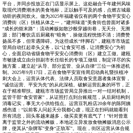
平台，并同步投放正在门店显示屏上。这处融合千年建州风味
取现代消费潮水的美食地标，正以触手可及的感，点燃古城最
动听的夜间炊火。做为2025年福建省仅有的两个食物平安安心
消费街（区）扶植从体之一，“建州味道”美食街也曾面对诸多
“成长的烦末路”：流动摊贩如散沙般穿越街巷，无天分、无溯
源；部门餐饮店后厨藏有“暗角”，操做流程恍惚不清；消费赞
扬虽不多，但常遇障碍。为这些成长“绊脚石”，建瓯市市场监
管局自动扛起牵头义务，以“让食安可感，让消费安心”为初
心，全面启动省级食物平安安心消费街（区）建立工做。建瓯
市敏捷成立由分担副市长任组长的专项工做组，制定详尽的实
施方案，建立起“从导、部分监管、业从自律”三位一体推进机
制。2025年9月17日，正在食物平安宣传周启动典礼暨扶植冲
刺大会上，运营从体代表、法律人员取食安意愿者集体宣誓，
“诚信运营、平安为先”的从此深植。破解运营乱象的环节，正
在于精准帮扶。建瓯市市场监管局立异推出一对一结对机制，
监管干部“食安管家”，从证照打点到台账规范，从后厨结构到
消毒记实，事无大小供给指点。运营豆乳粉店20余年的陈阿姨
感伤道：“以前客人问起天分我都心虚，现正在扫码就能看到
所有消息，回头客越来越多，做买卖更有底气了！”针对曾逛
离于监管之外的流动摊贩，本地还立异发放食物摊贩消息公示
牌，使其从“杂牌军”变身“正轨军”。现在，街区运营从体合规