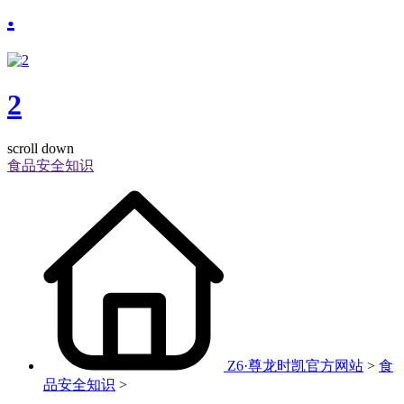
.
2
scroll down
食品安全知识
Z6·尊龙时凯官方网站
>
食
品安全知识
>