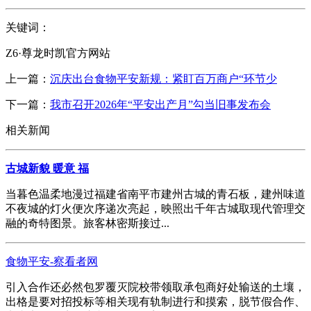
关键词：
Z6·尊龙时凯官方网站
上一篇：
沉庆出台食物平安新规：紧盯百万商户“环节少
下一篇：
我市召开2026年“平安出产月”勾当旧事发布会
相关新闻
古城新貌 暖意 福
当暮色温柔地漫过福建省南平市建州古城的青石板，建州味道
不夜城的灯火便次序递次亮起，映照出千年古城取现代管理交
融的奇特图景。旅客林密斯接过...
食物平安-察看者网
引入合作还必然包罗覆灭院校带领取承包商好处输送的土壤，
出格是要对招投标等相关现有轨制进行和摸索，脱节假合作、