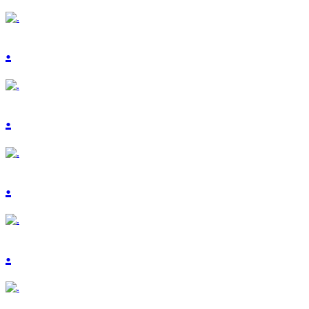
.
.
.
.