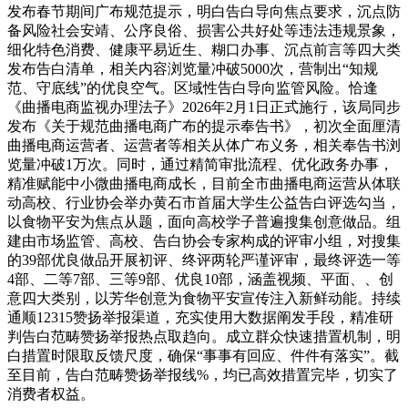
发布春节期间广布规范提示，明白告白导向焦点要求，沉点防
备风险社会安靖、公序良俗、损害公共好处等违法违规景象，
细化特色消费、健康平易近生、糊口办事、沉点前言等四大类
发布告白清单，相关内容浏览量冲破5000次，营制出“知规
范、守底线”的优良空气。区域性告白导向监管风险。恰逢
《曲播电商监视办理法子》2026年2月1日正式施行，该局同步
发布《关于规范曲播电商广布的提示奉告书》，初次全面厘清
曲播电商运营者、运营者等相关从体广布义务，相关奉告书浏
览量冲破1万次。同时，通过精简审批流程、优化政务办事，
精准赋能中小微曲播电商成长，目前全市曲播电商运营从体联
动高校、行业协会举办黄石市首届大学生公益告白评选勾当，
以食物平安为焦点从题，面向高校学子普遍搜集创意做品。组
建由市场监管、高校、告白协会专家构成的评审小组，对搜集
的39部优良做品开展初评、终评两轮严谨评审，最终评选一等
4部、二等7部、三等9部、优良10部，涵盖视频、平面、、创
意四大类别，以芳华创意为食物平安宣传注入新鲜动能。持续
通顺12315赞扬举报渠道，充实使用大数据阐发手段，精准研
判告白范畴赞扬举报热点取趋向。成立群众快速措置机制，明
白措置时限取反馈尺度，确保“事事有回应、件件有落实”。截
至目前，告白范畴赞扬举报线%，均已高效措置完毕，切实了
消费者权益。