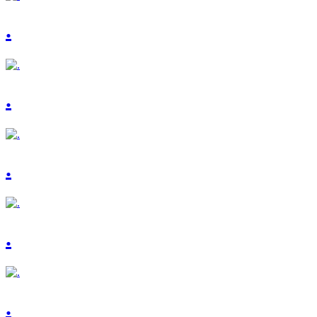
.
.
.
.
.