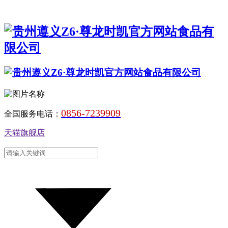
0856-7239909
全国服务电话：
天猫旗舰店