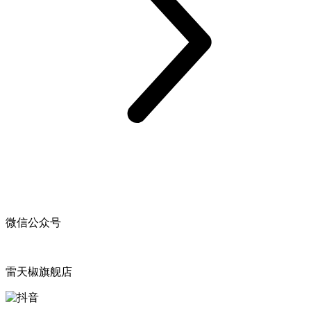
微信公众号
雷天椒旗舰店