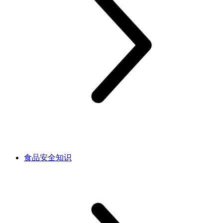
食品安全知识