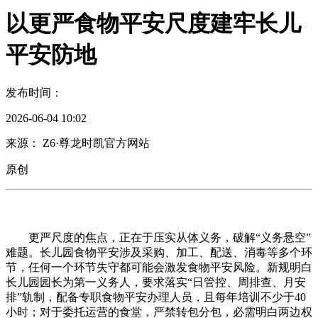
以更严食物平安尺度建牢长儿
平安防地
发布时间：
2026-06-04 10:02
来源： Z6·尊龙时凯官方网站
原创
更严尺度的焦点，正在于压实从体义务，破解“义务悬空”
难题。长儿园食物平安涉及采购、加工、配送、消毒等多个环
节，任何一个环节失守都可能会激发食物平安风险。新规明白
长儿园园长为第一义务人，要求落实“日管控、周排查、月安
排”轨制，配备专职食物平安办理人员，且每年培训不少于40
小时；对于委托运营的食堂，严禁转包分包，必需明白两边权