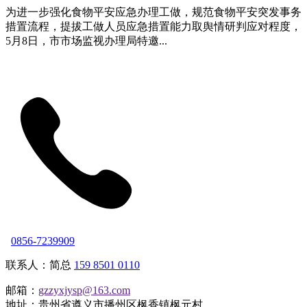
为进一步强化食物平安应急办理工做，规范食物平安突发事务
措置流程，提拔工做人员应急措置能力取舆情研判应对程度，
5月8日，市市场监视办理局特邀...
0856-7239909
联系人：简总
159 8501 0110
邮箱：
gzzyxjysp@163.com
地址：贵州省遵义市播州区枫香镇枫元村