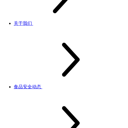
关于我们
食品安全动态