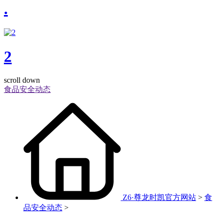
.
2
scroll down
食品安全动态
Z6·尊龙时凯官方网站
>
食
品安全动态
>