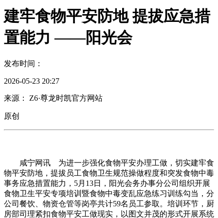
建牢食物平安防地 提拔应急措
置能力 ——阳光会
发布时间：
2026-05-23 20:27
来源： Z6·尊龙时凯官方网站
原创
咸宁网讯 为进一步强化食物平安办理工做，切实建牢食
物平安防地，提拔员工食物卫生规范操做程度和突发食物中毒
事务应急措置能力，5月13日，阳光会务办事分公司组织开展
食物卫生平安专项培训暨食物中毒变乱应急练习训练勾当，分
公司餐饮、物资仓管等岗亭共计59名员工参取。培训环节，厨
房部司理紧扣食物平安工做现实，以图文并茂的形式开展系统