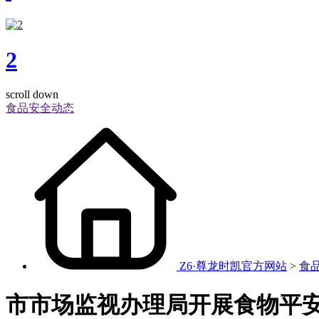
2
scroll down
食品安全动态
Z6·尊龙时凯官方网站
>
食
市市场监视办理局开展食物平