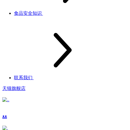
食品安全知识
联系我们
天猫旗舰店
..