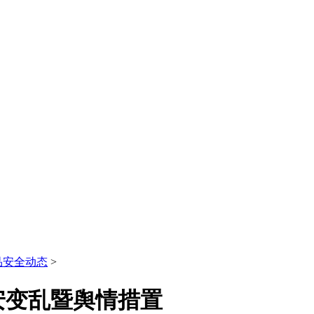
品安全动态
>
安变乱暨舆情措置