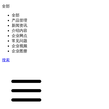
全部
全部
产品管理
新闻资讯
介绍内容
企业网点
常见问题
企业视频
企业图册
搜索