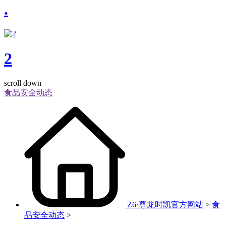
.
2
scroll down
食品安全动态
Z6·尊龙时凯官方网站
>
食
品安全动态
>