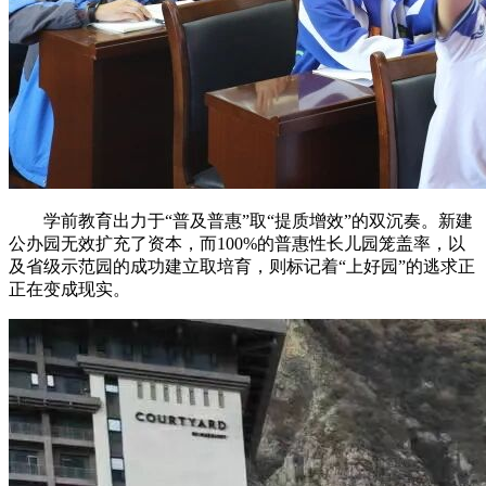
学前教育出力于“普及普惠”取“提质增效”的双沉奏。新建
公办园无效扩充了资本，而100%的普惠性长儿园笼盖率，以
及省级示范园的成功建立取培育，则标记着“上好园”的逃求正
正在变成现实。