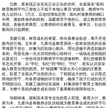
沉教，更表现正在实实正在正在的关怀。全面落实“权利
教育教师平均工资收入不低于本地公事员”的政策，教师年均
收入达到14。5万元，且连结增加态势；面向村落教师的糊口
补帮、激励终身的励机制，温暖着苦守者的心。成立教师荣誉
系统，表扬先辈典型，让教师的付出被看见、被卑沉，社会沉
教风尚日益稠密。
党建引领，铸育成长的脊梁。终向着事业前进，离不开党
旗号的引领。五年来，九寨沟县教育系统一直将加强党的全面
带领置于首位，好像为巨轮留心航向。理论进修不再是刻板的
条则，而是化做一次次深切的核心组研讨、一场场走进校园的
从题党日、一份份传送到教师手中的进修材料。党纪进修教育
常态化开展，从“学纪、知纪”到“明纪、守纪”，老实认识深深
融入教育办理的肌理。对“校园餐”等群众关心问题的庄重查
处，彰显了全面从严治党的决心，了校园这片的性。认识形态
阵地的苦守，对各类读物的详尽筛查，确保了孩子们成长的天
空晴朗洁白。党建工做的结实成效，好像深植于教育土壤的根
系，为整个系统的健壮成长供给了最果断的保障和动力。
培根铸魂，锻制高本质专业化的育人军团。教育大计，教
师为本。九寨沟县将教师步队扶植视为教育事业成长的环节引