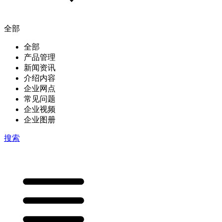
全部
全部
产品管理
新闻资讯
介绍内容
企业网点
常见问题
企业视频
企业图册
搜索