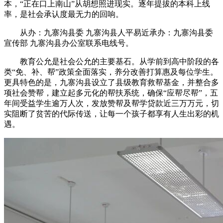
本，“正在口上南山”从胡想照进现实。逐年提拔的本科上线
率，是社会承认度最无力的回响。
从办：九寨沟县委 九寨沟县人平易近承办：九寨沟县委
宣传部 九寨沟县办公室联系电线号。
教育公允是社会公允的主要基石。从学前到高中阶段的各
类“免、补、帮”政策全面落实，养分改善打算惠及每位学生。
更具特色的是，九寨沟县设立了县级教育救帮基金，并整合多
项社会赞帮，建立起多元化的帮扶系统，确保“应帮尽帮”，五
年间受益学生逾万人次，发放赞帮及帮学贷款近三万万元，切
实阻断了贫苦的代际传送，让每一个孩子都享有人生出彩的机
遇。