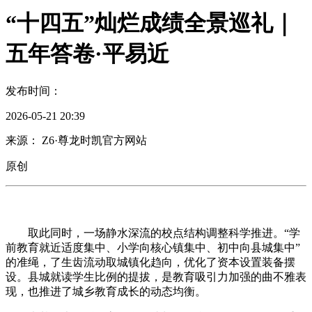
“十四五”灿烂成绩全景巡礼｜
五年答卷·平易近
发布时间：
2026-05-21 20:39
来源： Z6·尊龙时凯官方网站
原创
取此同时，一场静水深流的校点结构调整科学推进。“学
前教育就近适度集中、小学向核心镇集中、初中向县城集中”
的准绳，了生齿流动取城镇化趋向，优化了资本设置装备摆
设。县城就读学生比例的提拔，是教育吸引力加强的曲不雅表
现，也推进了城乡教育成长的动态均衡。