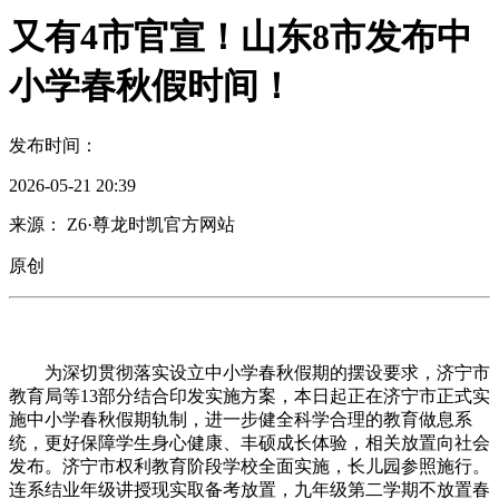
又有4市官宣！山东8市发布中
小学春秋假时间！
发布时间：
2026-05-21 20:39
来源： Z6·尊龙时凯官方网站
原创
为深切贯彻落实设立中小学春秋假期的摆设要求，济宁市
教育局等13部分结合印发实施方案，本日起正在济宁市正式实
施中小学春秋假期轨制，进一步健全科学合理的教育做息系
统，更好保障学生身心健康、丰硕成长体验，相关放置向社会
发布。济宁市权利教育阶段学校全面实施，长儿园参照施行。
连系结业年级讲授现实取备考放置，九年级第二学期不放置春