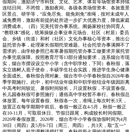
假期间，激励济宁市科技、文化、艺术、体育等场馆资本持续
连结日间、不闭馆，激励夜间。各级各类场馆资本、各旅逛景
区景点、研学等，“应免尽免、能免则免”准绳，按对未成年人
减免费用，激励有前提的处所进一步扩大优惠力度，降低家庭
消费成本。（四）完美托管办事系统。阐扬家校社协同育人
“教联体”感化，统筹操纵企事业单元场合、社区（村居）委员
会、乡镇（街道）和村（社区）文化办事核心等资本，推出公
益托管办事，处理家长假期托管难题。社会托管办事满脚不了
需求的，由学校参照已有寒暑假期托管办事工做要求开展托管
办事兜底保障。按照教育厅等13部分通知要求，连系烟台市现
实，烟台市摆设设立中小学（含中职学校，下同）春秋假，落
实立德树人底子使命，丰硕学生社会实践，推进学生身心健康
全面成长。春秋假合用对象。烟台市中小学春秋假自2026年春
季学期施行。此中，初中结业年级和中职学校结业年级因距离
中高考时间较近、暑假时间较长，只设置秋假，不设置春假。
长儿园春秋假可参照施行；通俗高中学校暂不奉行。春秋假总
体放置。每年设置春假、秋假各一次，准绳上每次时长3天，
放置正在每学期期中前后。春假一般正在4-5月，秋假一般正
在10-11月，可取双休日、节假日跟尾，构成较长时间假期。
2026年春假放置。2026年，烟台市中小学春假放假时间为4月
30日（周四）及5月6-7日（周三、周四），共3天，取“五一”
假期跟尾。科学调整讲授打算。春秋假所占用的讲授时间，将