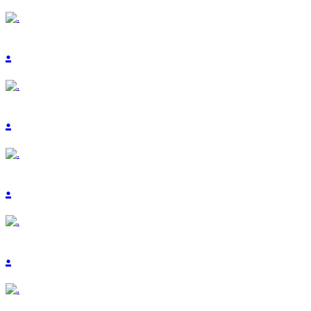
.
.
.
.