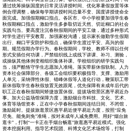
通过统筹操纵国度的日常灵活讲授时间、优化寒暑假放置等体
例合理调整，确保每学期讲授时间总量不变、国度讲授使命全
面完成。加强假期糊口指点。各区市、中小学校要加强学生春
秋假期糊口指点，激励学生多参取切近天然、切近糊口的社会
实践勾当。要高度注沉春秋假期间的平安工做，通过多种形式
对学生进行平安教育。加强家校沟通，提示家长做勤学生假期
出行、糊口平安防护和指点，确保学生渡过平安、高兴的假
期。规范假期办学行为。春秋假期间，学校、教师不得以任何
形式安插任何功课，严禁组织线上或线下讲课、补习、测验，
或操纵其他体例变相组织集体补课。学校组织的研学实践勾
当，须严酷恪守学生志愿加入准绳。落实带薪休假轨制。人力
资本社会保障部分、各级工会组织要积极指导、支撑、激励用
人单元，采纳弹性休假、错峰休假等人道化行动，鞭策职工带
薪休假取学生春秋假放置无效跟尾，优先保障有未成年后代的
职工正在春秋假期间矫捷放置休假。提拔场馆景区惠平易近办
事。加大公益场馆保障力度，激励烟台市科技、文化、艺术、
体育等场馆资本，正在中小学春秋假期间连结日间、不闭馆，
激励延时。提拔旅逛景区惠平易近便平易近力度，按照“应免
尽免、能免则免”准绳，按对未成年人减免费用。用好“烟台旅
逛卡”，打制“一卡正在手烟台畅逛”旅逛惠平易近模式。强化
资本挖掘利用。指导艺术院团、科博文化艺术场馆等，打制