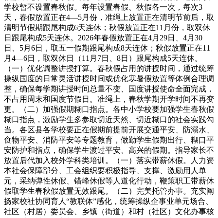
学校暂不设置春秋假。每年设置春假、秋假各一次，每次3
天，春假放置正在4—5月份，准绳上放置正在清明节前后，取
清明节假期跟尾构成6天连休；秋假放置正在11月份，取双休
日跟尾构成5天连休。2026年春假放置正在4月29日、4月30
日、5月6日，取五一假期跟尾构成8天连休；秋假放置正在11
月4—6日，取双休日（11月7日、8日）跟尾构成5天连休。
（一）优化调整讲授打算。春秋假占用的讲授时间，通过统筹
操纵国度的日常灵活讲授时间或优化寒暑假放置等体例合理调
整，确保每学期讲授时间总量不变、国度讲授使命全面完成，
不占用周末和国度节假日。准绳上，春秋学期开学时间不再变
更。（二）加强假期糊口指点。各中小学校要加强学生春秋假
糊口指点，激励学生多参取切近天然、切近糊口的社会实践勾
当。各区县各学校要正在假期前提前开展交通平安、防溺水、
食物平安、消防平安等专题教育，做勤学生假期出行、糊口平
安防护和指点，确保学生渡过平安、高兴的假期。指导家长不
放置后代加入校外学科类培训。（一）落实带薪休假。人力资
本社会保障部分、工会组织要积极指导、支撑、激励用人单
元，采纳弹性休假、错峰休假等人道化行动，鞭策职工带薪休
假取学生春秋假放置无效跟尾。（二）完美托管办事。充实阐
扬家校社协同育人“教联体”感化，统筹操纵企事业单元场合、
社区（村居）委员会、乡镇（街道）和村（社区）文化办事核