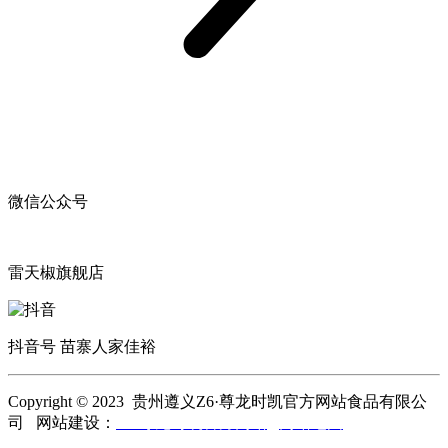
微信公众号
雷天椒旗舰店
抖音号 苗寨人家佳裕
Copyright © 2023 贵州遵义Z6·尊龙时凯官方网站食品有限公
司 网站建设：
Z6·尊龙时凯官方网站
网站地图