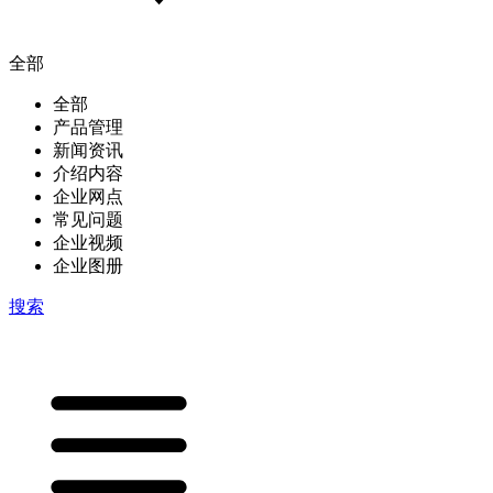
全部
全部
产品管理
新闻资讯
介绍内容
企业网点
常见问题
企业视频
企业图册
搜索