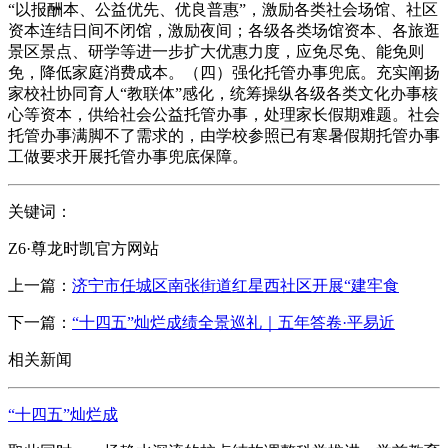
“以报酬本、公益优先、优良普惠”，激励各类社会场馆、社区
资本连结日间不闭馆，激励夜间；各级各类场馆资本、各旅逛
景区景点、研学等进一步扩大优惠力度，应免尽免、能免则
免，降低家庭消费成本。（四）强化托管办事兜底。充实阐扬
家校社协同育人“教联体”感化，统筹操纵各级各类文化办事核
心等资本，供给社会公益托管办事，处理家长假期难题。社会
托管办事满脚不了需求的，由学校参照已有寒暑假期托管办事
工做要求开展托管办事兜底保障。
关键词：
Z6·尊龙时凯官方网站
上一篇：
济宁市任城区南张街道红星西社区开展“建牢食
下一篇：
“十四五”灿烂成绩全景巡礼｜五年答卷·平易近
相关新闻
“十四五”灿烂成