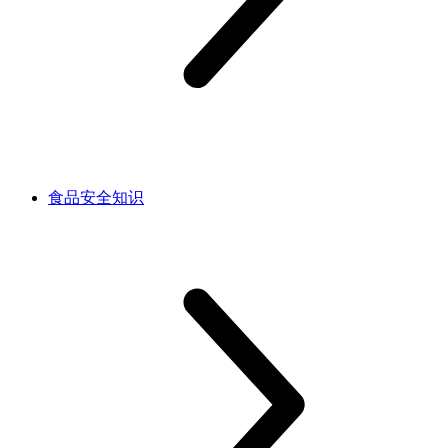
食品安全知识