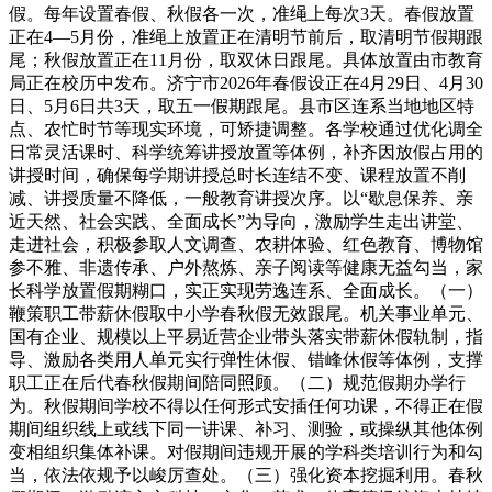
假。每年设置春假、秋假各一次，准绳上每次3天。春假放置
正在4—5月份，准绳上放置正在清明节前后，取清明节假期跟
尾；秋假放置正在11月份，取双休日跟尾。具体放置由市教育
局正在校历中发布。济宁市2026年春假设正在4月29日、4月30
日、5月6日共3天，取五一假期跟尾。县市区连系当地地区特
点、农忙时节等现实环境，可矫捷调整。各学校通过优化调全
日常灵活课时、科学统筹讲授放置等体例，补齐因放假占用的
讲授时间，确保每学期讲授总时长连结不变、课程放置不削
减、讲授质量不降低，一般教育讲授次序。以“歇息保养、亲
近天然、社会实践、全面成长”为导向，激励学生走出讲堂、
走进社会，积极参取人文调查、农耕体验、红色教育、博物馆
参不雅、非遗传承、户外熬炼、亲子阅读等健康无益勾当，家
长科学放置假期糊口，实正实现劳逸连系、全面成长。（一）
鞭策职工带薪休假取中小学春秋假无效跟尾。机关事业单元、
国有企业、规模以上平易近营企业带头落实带薪休假轨制，指
导、激励各类用人单元实行弹性休假、错峰休假等体例，支撑
职工正在后代春秋假期间陪同照顾。（二）规范假期办学行
为。秋假期间学校不得以任何形式安插任何功课，不得正在假
期间组织线上或线下同一讲课、补习、测验，或操纵其他体例
变相组织集体补课。对假期间违规开展的学科类培训行为和勾
当，依法依规予以峻厉查处。（三）强化资本挖掘利用。春秋