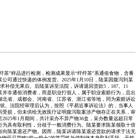
纤纤茶”样品进行检测，检测成果显示“纤纤茶”系通俗食物，含番
公司通过快递的体例发货。2025年1月10日，陆某因腹泻到某
要求补偿无果后。后陆某诉至法院，诉请退回货款5，187。11
陆某并非通俗消费者，而是职业打假人，属于职业索赔行为，且出
、湖北省、成都会、河南省、江苏省、浙江省等地，同为索赔诉讼
告状。法院经审理后认为，按照《平易近事诉讼法》的，当事人
泻受损，但未供给无效医疗证明腹泻取案涉产物存正在关系，审
2025年1月期间，共计采办不异产物36盒，采办数量远超日常
行为具有取利性，分歧于一般消费行为。陆某要求陈某领取十倍
有向陈某退还产物。因而，陆某诉请陈某退还货款的请求于法无
物药品范畴“假一赔十”的赏罚性补偿制做本身取利手段，干扰