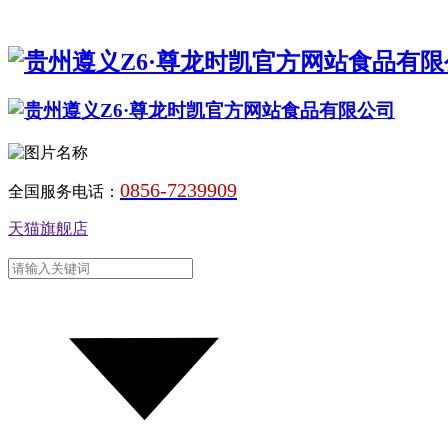
0856-7239909
全国服务电话：
天猫旗舰店