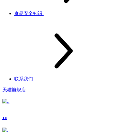
食品安全知识
联系我们
天猫旗舰店
..