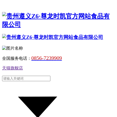
0856-7239909
全国服务电话：
天猫旗舰店