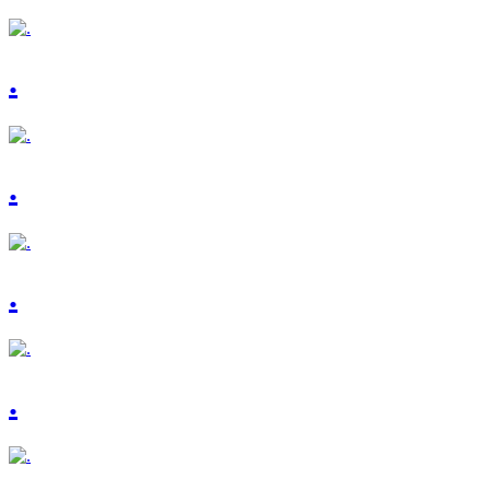
.
.
.
.