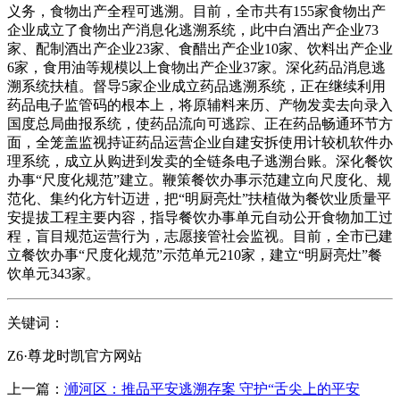
义务，食物出产全程可逃溯。目前，全市共有155家食物出产
企业成立了食物出产消息化逃溯系统，此中白酒出产企业73
家、配制酒出产企业23家、食醋出产企业10家、饮料出产企业
6家，食用油等规模以上食物出产企业37家。深化药品消息逃
溯系统扶植。督导5家企业成立药品逃溯系统，正在继续利用
药品电子监管码的根本上，将原辅料来历、产物发卖去向录入
国度总局曲报系统，使药品流向可逃踪、正在药品畅通环节方
面，全笼盖监视持证药品运营企业自建安拆使用计较机软件办
理系统，成立从购进到发卖的全链条电子逃溯台账。深化餐饮
办事“尺度化规范”建立。鞭策餐饮办事示范建立向尺度化、规
范化、集约化方针迈进，把“明厨亮灶”扶植做为餐饮业质量平
安提拔工程主要内容，指导餐饮办事单元自动公开食物加工过
程，盲目规范运营行为，志愿接管社会监视。目前，全市已建
立餐饮办事“尺度化规范”示范单元210家，建立“明厨亮灶”餐
饮单元343家。
关键词：
Z6·尊龙时凯官方网站
上一篇：
浉河区：推品平安逃溯存案 守护“舌尖上的平安