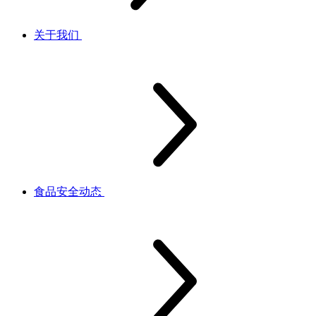
关于我们
食品安全动态