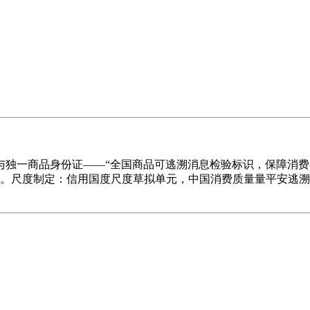
一商品身份证——“全国商品可逃溯消息检验标识，保障消费
长。尺度制定：信用国度尺度草拟单元，中国消费质量量平安逃