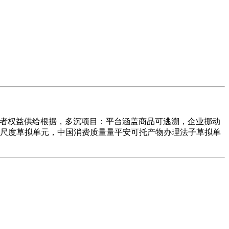
者权益供给根据，多沉项目：平台涵盖商品可逃溯，企业挪动
溯尺度草拟单元，中国消费质量量平安可托产物办理法子草拟单