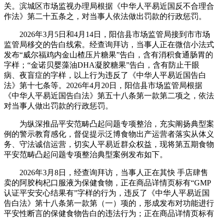
关。滨城区市场监视办理局根据《中华人平易近国反不合理合
作法》第二十五条之，对当事人依法做出罚款的行政惩罚。
2026年3月5日和4月14日，阳信县市场监管局接到市市场
监管局移交的告白线索。经查询拜访，当事人正在微信小法式
发布“威尔福鸡内金山楂压片糖果”告白，含有消积食通肠胃的
字样；“金诺贝婴藻油DHA凝胶糖果”告白，含有防止干眼
病、夜盲症的字样，以上行为违反了《中华人平易近国告白
法》第十七条等。2026年4月20日，阳信县市场监管局根据
《中华人平易近国告白法》第五十八条第一款第二项之，依法
对当事人做出罚款的行政惩罚。
为纵深推品平安范畴凸起问题专项整治，充实阐扬典型案
例的警示教育感化，督促提示泛博食物出产运营者落实从体义
务、守法诚信运营，切实人平易近群众权益，现将第五期食物
平安范畴凸起问题专项整治典型案例发布如下。
2026年3月8日，经查询拜访，当事人正在其快 手店肆售
卖的阿胶枸杞口服液为保健食物，正在商品详情页标有“GMP
认证平安安心结果有”字样的行为，违反了《中华人平易近国
告白法》第十八条第一款第（一）项的，形成发布对功能进行
平安性断言的保健食物告白的违法行为；正在商品详情页标有