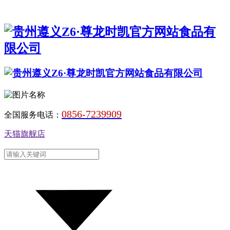
0856-7239909
全国服务电话：
天猫旗舰店