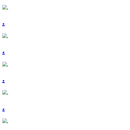
.
.
.
.