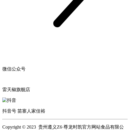
微信公众号
雷天椒旗舰店
抖音号 苗寨人家佳裕
Copyright © 2023 贵州遵义Z6·尊龙时凯官方网站食品有限公