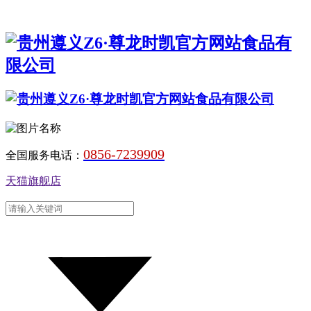
0856-7239909
全国服务电话：
天猫旗舰店