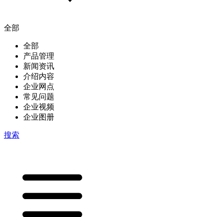
全部
全部
产品管理
新闻资讯
介绍内容
企业网点
常见问题
企业视频
企业图册
搜索