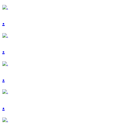
.
.
.
.