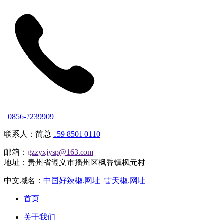
0856-7239909
联系人：简总
159 8501 0110
邮箱：
gzzyxjysp@163.com
地址：贵州省遵义市播州区枫香镇枫元村
中文域名：
中国好辣椒.网址
雷天椒.网址
首页
关于我们