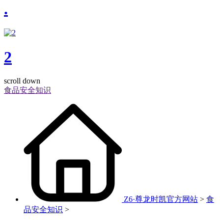
.
2
scroll down
食品安全知识
Z6·尊龙时凯官方网站
>
食
品安全知识
>