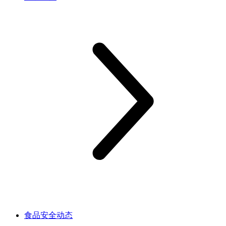
食品安全动态