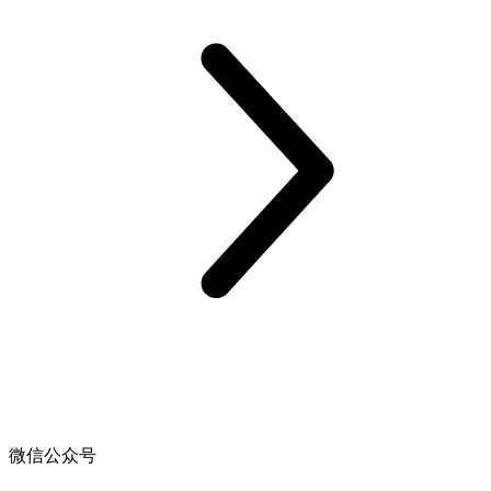
微信公众号