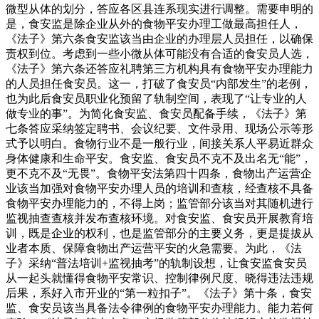
微型从体的划分，答应各区县连系现实进行调整。需要申明的
是，食安监是除企业从外的食物平安办理工做最高担任人，
《法子》第六条食安监该当由企业的办理层人员担任，以确保
责权到位。考虑到一些小微从体可能没有合适的食安员人选，
《法子》第六条还答应礼聘第三方机构具有食物平安办理能力
的人员担任食安员。这一，打破了食安员“内部发生”的老例，
也为此后食安员职业化预留了轨制空间，表现了“让专业的人
做专业的事”。为简化食安监、食安员配备手续，《法子》第
七条答应采纳签定聘书、会议纪要、文件录用、现场公示等形
式予以明白。食物行业不是一般行业，间接关系人平易近群众
身体健康和生命平安。食安监、食安员不克不及出名无“能”，
更不克不及“无畏”。食物平安法第四十四条，食物出产运营企
业该当加强对食物平安办理人员的培训和查核，经查核不具备
食物平安办理能力的，不得上岗；监管部分该当对其随机进行
监视抽查查核并发布查核环境。对食安监、食安员开展教育培
训，既是企业的权利，也是监管部分的主要义务，更是提拔从
业者本质、保障食物出产运营平安的火急需要。为此，《法
子》采纳“普法培训+监视抽考”的轨制设想，让食安监食安员
从一起头就懂得食物平安常识、控制律例尺度、晓得违法违规
后果，系好入市开业的“第一粒扣子”。《法子》第十条，食安
监、食安员该当具备法令律例的食物平安办理能力。能力若何