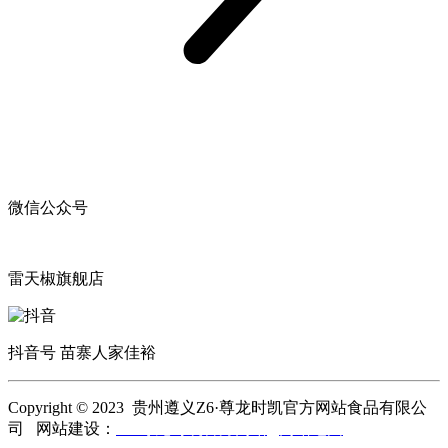
微信公众号
雷天椒旗舰店
抖音号 苗寨人家佳裕
Copyright © 2023 贵州遵义Z6·尊龙时凯官方网站食品有限公
司 网站建设：
Z6·尊龙时凯官方网站
网站地图