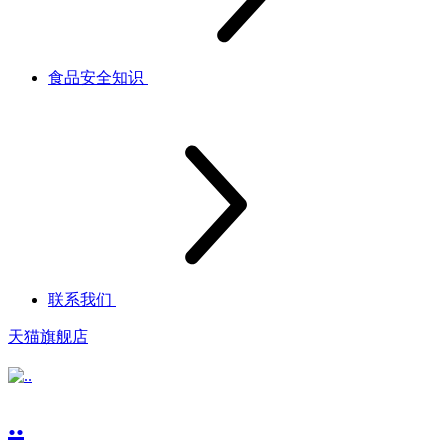
食品安全知识
联系我们
天猫旗舰店
..