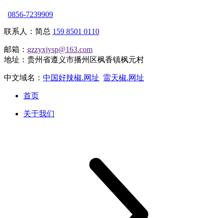
0856-7239909
联系人：简总
159 8501 0110
邮箱：
gzzyxjysp@163.com
地址：贵州省遵义市播州区枫香镇枫元村
中文域名：
中国好辣椒.网址
雷天椒.网址
首页
关于我们