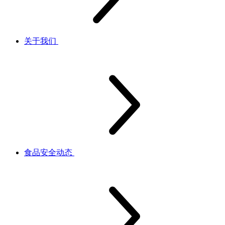
关于我们
食品安全动态