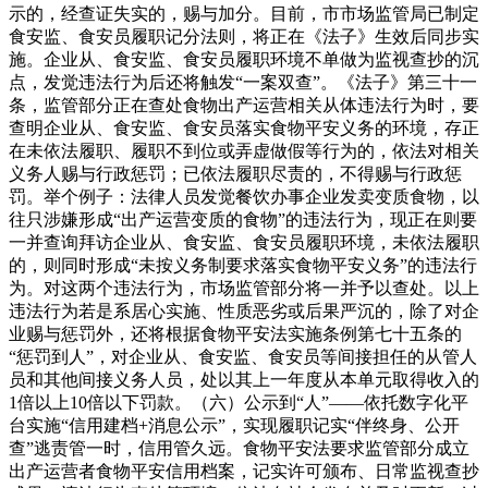
示的，经查证失实的，赐与加分。目前，市市场监管局已制定
食安监、食安员履职记分法则，将正在《法子》生效后同步实
施。企业从、食安监、食安员履职环境不单做为监视查抄的沉
点，发觉违法行为后还将触发“一案双查”。《法子》第三十一
条，监管部分正在查处食物出产运营相关从体违法行为时，要
查明企业从、食安监、食安员落实食物平安义务的环境，存正
在未依法履职、履职不到位或弄虚做假等行为的，依法对相关
义务人赐与行政惩罚；已依法履职尽责的，不得赐与行政惩
罚。举个例子：法律人员发觉餐饮办事企业发卖变质食物，以
往只涉嫌形成“出产运营变质的食物”的违法行为，现正在则要
一并查询拜访企业从、食安监、食安员履职环境，未依法履职
的，则同时形成“未按义务制要求落实食物平安义务”的违法行
为。对这两个违法行为，市场监管部分将一并予以查处。以上
违法行为若是系居心实施、性质恶劣或后果严沉的，除了对企
业赐与惩罚外，还将根据食物平安法实施条例第七十五条的
“惩罚到人”，对企业从、食安监、食安员等间接担任的从管人
员和其他间接义务人员，处以其上一年度从本单元取得收入的
1倍以上10倍以下罚款。（六）公示到“人”——依托数字化平
台实施“信用建档+消息公示”，实现履职记实“伴终身、公开
查”逃责管一时，信用管久远。食物平安法要求监管部分成立
出产运营者食物平安信用档案，记实许可颁布、日常监视查抄