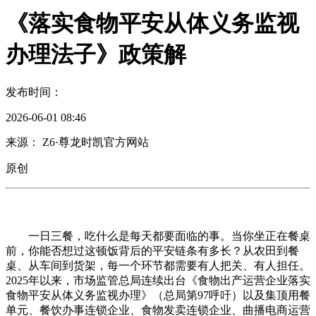
《落实食物平安从体义务监视
办理法子》政策解
发布时间：
2026-06-01 08:46
来源： Z6·尊龙时凯官方网站
原创
一日三餐，吃什么是每天都要面临的事。当你坐正在餐桌
前，你能否想过这顿饭背后的平安链条有多长？从农田到餐
桌、从车间到货架，每一个环节都需要有人把关、有人担任。
2025年以来，市场监管总局连续出台《食物出产运营企业落实
食物平安从体义务监视办理》（总局第97呼吁）以及集顶用餐
单元、餐饮办事连锁企业、食物发卖连锁企业、曲播电商运营