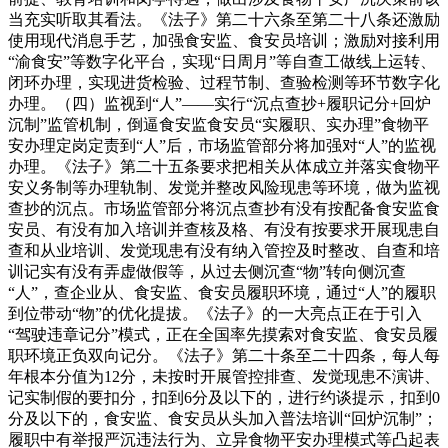
当充实听取其看法。《法子》第二十六条至第二十八条还激励
使用现代消息手艺，加强食安监、食安员培训；激励对接利用
“渝食安”等数字化平台，实现“日周月”等自查工做线上运转、
闭环办理，实现进货检验、过程节制、查验检测等环节数字化
办理。（四）监视到“人”——实行“沉点查抄+履职记分+回炉
沉制”监管机制，倒逼食安监食安员“实履职、实办理”食物平
安办理定岗定责到“人”后，市场监管部分将加强对“人”的监视
办理。《法子》第二十五条要求把相关从体成立并落实食物平
安义务制等办理轨制、发觉并整改风险现患等环境，做为监视
查抄的沉点。市场监管部分将沉点查抄有没有按配备食安监食
安员、有没有加入培训并查核及格、有没有按要求开展现患自
查和从业培训、发觉现患有没有纳入管控及时整改、自查和培
训记实有没有弄虚做假等，从过去侧沉查“物”转向侧沉查
“人”，查企业从、食安监、食安员履职环境，通过“人”的履职
到位带动“物”的优化提拔。《法子》的一大亮点正在于引入
“驾驶违章记分”模式，正在全国率先摸索对食安监、食安员履
职环境正负双向记分。《法子》第二十条至二十四条，每人每
年根本分值为12分，未按时开展管控排查、发觉现患不演讲、
记实制假的要扣分，扣到6分及以下的，进行约谈提示，扣到0
分及以下的，食安监、食安员从头加入普法培训“回炉沉制”；
履职中有举报严沉违法行为、立异食物平安办理模式等凸起表