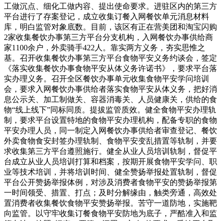
工做沉点、细化工做内容、提出使命要求。进驻区内的第三方
平台进行了存案登记，成立收集订餐入网餐饮单元消息材料
库，明白监管对象底数。目前，该区有正在营美团和淘宝闪购
2家收集餐饮办事第三方平台分支机构，入网餐饮办事供给商
家1100余户，外卖骑手422人。靠实两方义务，夯实思惟之
基。召开收集餐饮办事第三方平台食物平安义务约谈会，签定
《落实收集餐饮办事食物平安从体义务许诺书》，要求平台落
实办理义务。召开全区餐饮办事单元收集食物平安学问培训
会，要求入网餐饮办事供给者落实食物平安从体义务，把好消
息公示关、加工制做关、容器消毒关、人员健康关，供给的食
物“线上线下”同标同质。提拔监管质效。健全食物平安办理轨
制，要求平台设置特地的食物平安办理机构，配备专职的食物
平安办理人员，同一制定入网餐饮办事供给者审查登记、餐饮
外卖食物食安封签办理轨制、食物平安变乱措置等轨制，并要
求收集第三方平台遵照施行。健全从业人员培训轨制，督促平
台成立从业人员培训打算和档案，按期开展食物平安学问、职
业等技术培训，并将培训时间、健全赞扬举报处置轨制，督促
平台公开赞扬举报体例，对涉及消费者食物平安的赞扬举报第
一时间领受、措置、打点；及时分解缘由，触类旁通，高效处
置消费者收集餐饮食物平安赞扬举报。苦守一道防地，实施靶
向监管。以守牢收集订餐食物平安防地为底子，严酷准入和监