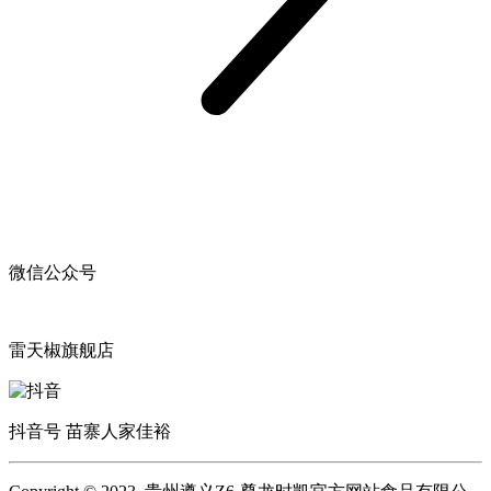
微信公众号
雷天椒旗舰店
抖音号 苗寨人家佳裕