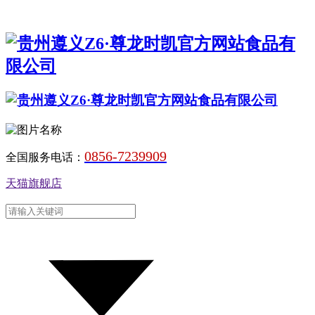
0856-7239909
全国服务电话：
天猫旗舰店