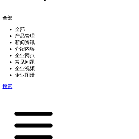
全部
全部
产品管理
新闻资讯
介绍内容
企业网点
常见问题
企业视频
企业图册
搜索