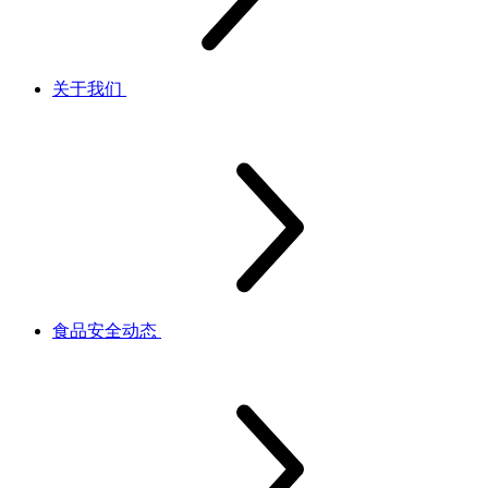
关于我们
食品安全动态