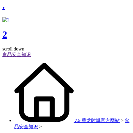
.
2
scroll down
食品安全知识
Z6·尊龙时凯官方网站
>
食
品安全知识
>