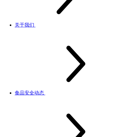
关于我们
食品安全动态