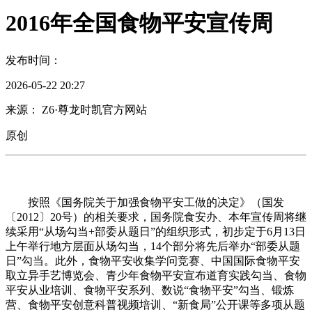
2016年全国食物平安宣传周
发布时间：
2026-05-22 20:27
来源： Z6·尊龙时凯官方网站
原创
按照《国务院关于加强食物平安工做的决定》（国发
〔2012〕20号）的相关要求，国务院食安办、本年宣传周将继
续采用“从场勾当+部委从题日”的组织形式，初步定于6月13日
上午举行地方层面从场勾当，14个部分将先后举办“部委从题
日”勾当。此外，食物平安收集学问竞赛、中国国际食物平安
取立异手艺博览会、青少年食物平安宣布道育实践勾当、食物
平安从业培训、食物平安系列、数说“食物平安”勾当、锻炼
营、食物平安创意科普视频培训、“新食局”公开课等多项从题