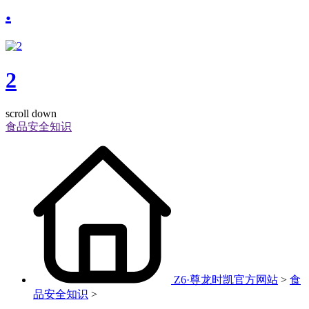
.
2
scroll down
食品安全知识
Z6·尊龙时凯官方网站
>
食
品安全知识
>