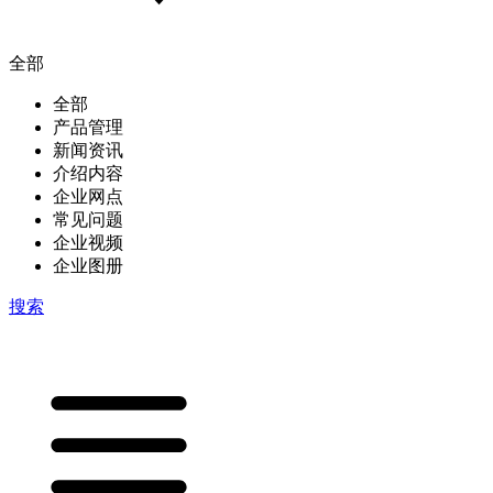
全部
全部
产品管理
新闻资讯
介绍内容
企业网点
常见问题
企业视频
企业图册
搜索