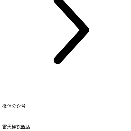
微信公众号
雷天椒旗舰店