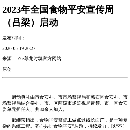
2023年全国食物平安宣传周
（吕梁）启动
发布时间：
2026-05-19 20:27
来源： Z6·尊龙时凯官方网站
原创
启动典礼由市食安办、市市场监视局和离石区食安办、市
场监视局结合举办。市、区两级市场监视局带领、市、区食安
委单元担任人、共80余人加入。
郝继荣指出，食物平安监督工做点过线长面广，是一项复
杂的系统工程。齐心共护食物平安”从题，持续发力，以“不时