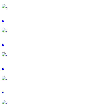
.
.
.
.