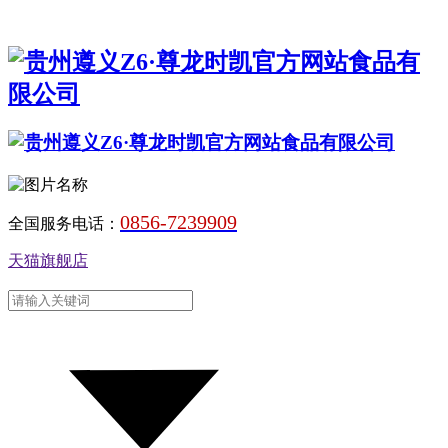
0856-7239909
全国服务电话：
天猫旗舰店