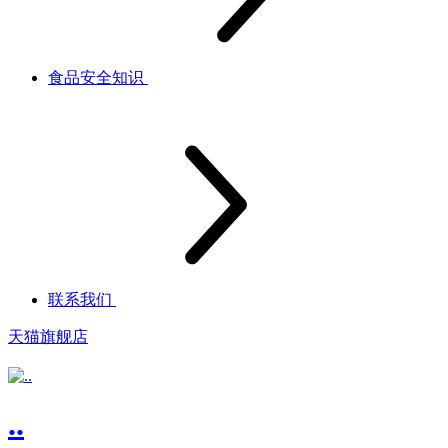
食品安全知识
联系我们
天猫旗舰店
..