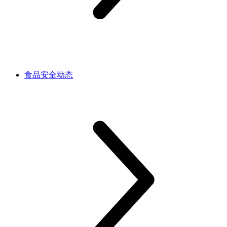
食品安全动态