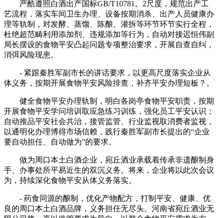
严酷遵照白酒出产国标GB/T10781。2尺度，规范出产工
艺流程，落实车间卫生办理、设备按期消杀、出产人员健康办
理等轨制，对发酵、蒸馏、陈酿、灌拆等环节环节实行全程，
杜绝超范畴利用添加剂、违规添加等行为，自动对接迟恒伟副
局长摆设的食物平安凸起问题专项整治要求，开展自查自纠，
消弭风险现患。
- 紧跟秦胜军副市长的讲话要求，以更高尺度落实企业从
体义务，按期开展食物平安风险排查，补齐平安办理短板？。
健全食物平安办理轨制，明白各岗亭食物平安职责，按期
开展食物平安学问培训取应急练习训练，强化员工平安认识；
自动推品平安社会共治，接管监管、行业监视取消费者监视，
以通明化办理博得市场信赖，践行秦胜军副市长提出的“企业
要自动担任、自动做为”的要求。
做为周口本土白酒企业，宛丘酒业承载着传承非遗酿制身
手、办事处所平易近生的双沉义务。将来，企业将以此次会议
为，持续深化食物平安从体义务落实。
- 药食同源的酿制，优化产物配方，打制平安、健康、优
良的周口本土白酒品牌，义务担任无尽头。河南省宛丘酒业无