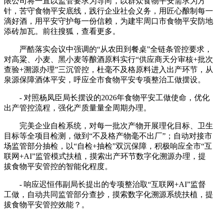
限公司将一直以监管要求为导向，以群众食物平安需求为方
针，苦守食物平安底线，践行企业社会义务，用匠心酿制每一
滴好酒，用平安守护每一份信赖，为建牢周口市食物平安防地
添砖加瓦。前往搜狐，查看更多。
严酷落实会议中强调的“从农田到餐桌”全链条管控要求，
对高粱、小麦、黑小麦等酿酒原料实行“供应商天分审核+批次
查验+溯源办理”三沉管控，杜毫不及格原料进入出产环节，从
泉源保障酒体平安，呼应全市食物平安专项整治工做摆设。
- 对照杨凤臣局长摆设的2026年食物平安工做使命，优化
出产管控流程，强化产质量量全周期办理。
完美企业自检系统，对每一批次产物开展理化目标、卫生
目标等全项目检测，做到“不及格产物毫不出厂”；自动对接市
场监管部分抽检，以“自检+抽检”双沉保障，积极响应全市“互
联网+AI”监管模式扶植，摸索出产环节数字化溯源办理，提
拔食物平安管控的智能化程度。
- 响应迟恒伟副局长提出的专项整治取“互联网+AI”监督
工做，自动共同监管部分查抄，摸索数字化溯源系统扶植，提
拔食物平安管控效能？。