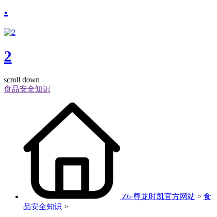
.
2
scroll down
食品安全知识
Z6·尊龙时凯官方网站
>
食
品安全知识
>